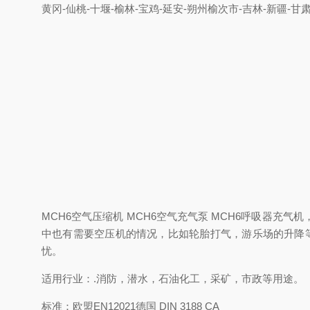
黄冈-仙桃-十堰-榆林-宝鸡-延安-朔州榆次市-吉林-新疆-甘
MCH6空气压缩机 MCH6空气充气泵 MCH6呼吸器
中也有需要空压机的情况，比如轮胎打气，游乐场的升降
忧。
适用行业：.消防，潜水，石油化工，采矿，市政等用途。
标准：欧盟EN12021德国 DIN 3188 CA