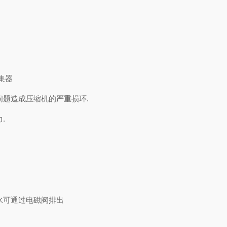
集器
问题造成压缩机的严重损环.
.
水可通过电磁阀排出