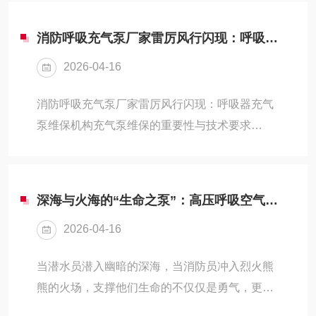
设备寿命至40000小时，避免90%的突发故障。
易燃...
关键安全红线：严禁超压运行，维修必执行上锁
消防呼吸充气泵厂家雷厉风行闪现：呼吸器充气泵维保机构
挂牌程序呼吸空气压缩机作为工业生产、医疗急
2026-04-16
救、潜水作业等领域的关键设备，其稳定运行直
接关系到人员安全和生产效率。科学规范的维护
消防呼吸充气泵厂家雷厉风行闪现：呼吸器充气
保养不仅能延长设备寿命，更能避免因故障导致
泵维保机构充气泵维保的重要性与技术要求
的重大损失。以下是基于设备原理、常见故障分
30MPa高压呼吸器充气泵属于精密设备，德国宝
析和行业实践总结的维保指导方案，涵盖日常检
华、意大利科尔奇等品牌产品需定期维护。这类
查、定期...
设备采用四级四缸压缩结构，工作压力可达
深海与火海的“生命之泵”：高压呼吸空气压缩机的极限压缩与净化哲学
420bar，其核心部件如不锈钢冷却器、油泵润滑
2026-04-16
系统的状态直接影响充气质量。根据GB/T31975-
2015标准，合格的维保应包含三重呼吸空气净化
当潜水员潜入幽暗的深海，当消防员冲入烈火熊
系统检测、自动排污装置检查等12项内容。天津
熊的火场，支撑他们生命的不仅仅是勇气，更是
检测机构拥有CMA和TSG双资质的检测机构，其
背上那具沉甸甸的气瓶。然而，将常压空气转化
检测流程严格遵循TSGZ7001-20...