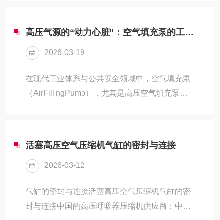
为能够在这两种环境下维持人类呼吸的高压生命
之源，绝非简单的“打气”过程。高压呼吸空气压
高压气源的“动力心脏”：空气填充泵的工作原理、技术分类与全域应用
缩机，作为特种作业领域的流体机械，它面临的
2026-03-19
不是效率或噪音的妥协，而是对“纯净”与“安全”的
无条件服从。在它的钢铁躯壳内，上演着一场关
在现代工业体系与公共安全领域中，空气填充泵
于极限压缩、高温裂解与分子级净化的硬核工程
（AirFillingPump），尤其是高压空气填充泵，
大戏。一、为什么不能只用普通空压机？——生
扮演着至关重要的角色。作为一种将低压大气空
命支持系统的严苛底线普通的工业空压机将空气
气压缩并填充至高压容器（如气瓶、轮胎、蓄能
压缩后，空...
器）的关键设备，它不仅是消防呼吸器、潜水装
活塞高压空气压缩机气缸的密封与连接
备、CNG汽车加气站及气动工具的动力源泉，更
2026-03-12
是保障工业生产连续性、提升应急救援效率的基
础设施。从微小的自行车轮胎到巨大的工业储气
气缸的密封与连接活塞高压空气压缩机气缸的密
罐，从日常的体育娱乐到生死攸关的深海探索，
封与连接中国的高压呼吸器压缩机供应商：中屹
它以其多样化的形态和*的功能，深入到了社会运