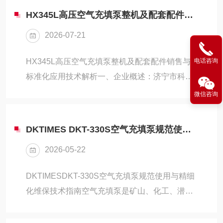
HX345L高压空气充填泵整机及配套配件销售与标准化应用技术解析
2026-07-21
HX345L高压空气充填泵整机及配套配件销售与
电话咨询
标准化应用技术解析一、企业概述：济宁市科尔
奇机电设备有限公司配套服务体系济宁市科尔奇
微信咨询
机电设备有限公司深耕高压呼吸空气压缩机领域
多年，集整机销售、原厂配件供应、现场技术培
DKTIMES DKT-330S空气充填泵规范使用与精细化维保技术指南
训、设备维保检修于一体，主营意大利COLTRI
2026-05-22
科尔奇、德国宝华等进口高压充填设备，面向全
国消防、石油化工、潜水、矿山、电力等行业提
DKTIMESDKT-330S空气充填泵规范使用与精细
供一站式高压气源解决方案。公司搭建标准化配
化维保技术指南空气充填泵是矿山、化工、潜水
件仓储中心，HX345L充填泵全系列原厂滤芯、
作业、高原应急等场景的核心高压供气设备，
密封件、缸体组件、电控元器件常备现货，配备
DKTIMESDKT-330S作为高性能高压空气充填