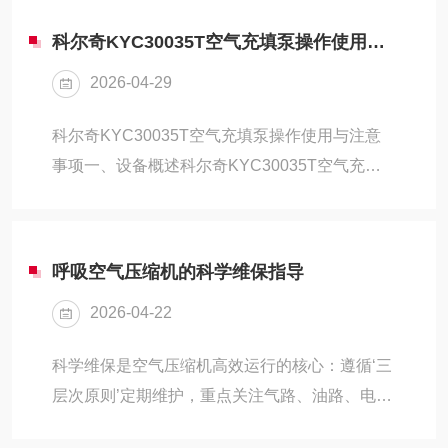
经海外...
泵，凭借稳定的压力输出、高效的空气净化能力
科尔奇KYC30035T空气充填泵操作使用与注意事项
和适配多场景作业的优势，被广泛应用于高压气
2026-04-29
瓶充气、气动设备供气、应急呼吸空气补给等工
况。济宁市科尔奇机电设备有限公司深耕机电设
科尔奇KYC30035T空气充填泵操作使用与注意
备运维领域，结合该设备的结构特性与现场应用
事项一、设备概述科尔奇KYC30035T空气充填
经验，梳理出标准化使用流程、分级维保体系及
泵是济宁市科尔奇机电设备有限公司引入的意大
安全操作规范，旨在帮助用户规范设备使用、...
利装备，依托科尔奇百年高压气源技术沉淀，采
用三级渐进式压缩系统与深度净化工艺，可将常
呼吸空气压缩机的科学维保指导
压空气高效转化为压力达350Bar的纯净高压气
2026-04-22
体，广泛应用于消防呼吸器充气、潜水气瓶充
装、工业高压气源供给等场景，兼具稳定性与安
科学维保是空气压缩机高效运行的核心：遵循‘三
全性，是各领域高压气体保障的核心设备。二、
层次原则’定期维护，重点关注气路、油路、电路
操作使用流程（一）开机前准备环境检查：确保
三大系统。从日常检查到年度大修，操作可延长
设备放置在通风良好、干燥清洁的场地，周围无