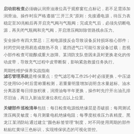
启动前检查
必须确认润滑油液位高于观察窗红点标记，若不足需添加
润滑油。操作时应严格遵循"三开三关"原则：先接通电源，待压力表
稳定至30兆帕后再开启充气阀与气瓶阀；完成充气后，必须先切断电
源，再关闭气瓶阀和充气阀，开启泄压阀卸除管路残余压力。
安全操作有四大禁忌：三相电源接反会导致设备反转损坏核心部件；
封闭空间使用易造成散热不良；遮挡进气口可能引发设备过载；忽视
小部件检查可能酿成重大故障。某消防支队曾因未及时更换老化的传
动皮带，导致充气过程中皮带断裂，影响紧急救援任务执行。
周期性维护保养实战指南
滤芯管理系统
是维保重点：空气滤芯每工作25小时必须更换，中压滤
芯使用50小时后需称重检测，若重量明显增加说明含水量超标。油水
分离器要每日排放积液，润滑油每半年更换，操作时先拧开出油孔排
尽旧油，再注入新油至液位表红点以上位置。
关键部件巡检清单
包括：每日检查电源线绝缘层是否破损；每周测试
泄压阀灵敏度；每月测量电机绝缘电阻；每季度校准压力表精度。黑
龙江某消防站通过建立"颜色标签管理"制度，对不同使用周期的部件
粘贴红黄绿三色标识，实现维保状态的可视化管控。