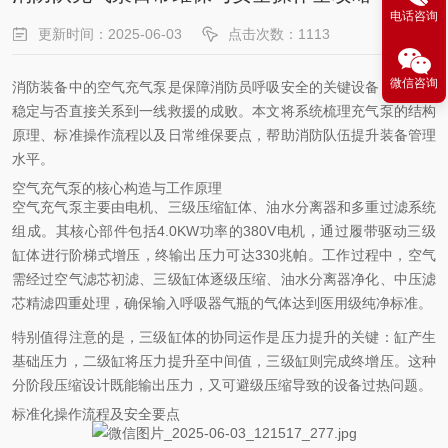
电话咨询
更新时间：2025-06-03
点击次数：1113
微信咨询
消防装备中的空气充气泵是保障消防员呼吸安全的关键设备，其性能
稳定与否直接关系到一线救援的成败。本文将系统梳理充气泵的结构
原理、标准操作流程以及日常维保要点，帮助消防队伍提升装备管理
水平。
空气充气泵的核心构造与工作原理
空气充气泵主要由电机、三级压缩缸体、油水分离器和多重过滤系统
组成。其核心部件包括4.0KW功率的380V电机，通过履带驱动三级
缸体进行阶梯式增压，终输出压力可达330兆帕。工作过程中，空气
需经过空气滤芯初滤、三级缸体逐级压缩、油水分离器净化、中压滤
芯精滤四重处理，确保输入呼吸器气瓶的气体达到医用级纯净标准。
特别值得注意的是，三级缸体的协同运作是压力提升的关键：缸产生
基础压力，二级缸将压力提升至中间值，三级缸则完成终增压。这种
分阶段压缩设计既能输出压力，又可避级压缩导致的设备过热问题。
标准化操作流程及安全要点