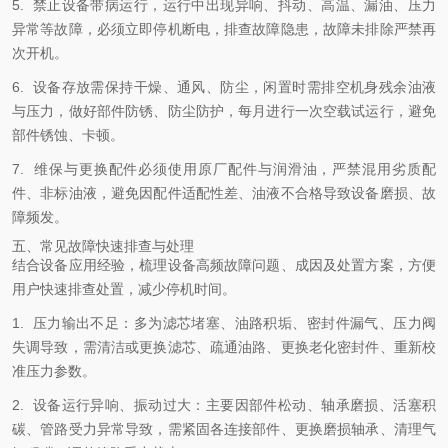
5. 禁止设备带病运行，运行中出现异响、抖动、高温、漏油、压力
异常等故障，必须立即停机断电，排查故障隐患，故障未排除严禁再
次开机。
6. 设备存放需保持干燥、通风、防尘，闲置时需排空机身残余油液
与压力，做好部件防锈、防尘防护，每月进行一次空载试运行，避免
部件锈蚀、卡顿。
7. 维保与更换配件必须使用原厂配件与润滑油，严禁混用劣质配
件、非标油液，避免因配件适配性差、油液不合格导致设备磨损、故
障频发。
五、常见故障快速排查与处理
结合设备应用经验，梳理设备高频故障问题、成因及处置方案，方便
用户快速排查处置，减少停机时间。
1. 压力输出不足：多为滤芯堵塞、油路积垢、密封件漏气、压力阀
失调导致，需清洁或更换滤芯、疏通油路、更换老化密封件、重新校
准压力参数。
2. 设备运行异响、振动过大：主要因部件松动、轴承磨损、活塞积
碳、管路受力异常导致，需紧固各连接部件、更换磨损轴承、清理气