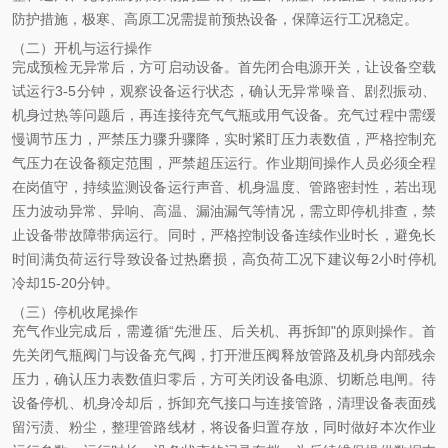
防护措施，极寒、高原工况需提前预热设备，保障运行工况稳定。
（二）开机与运行操作
完成预检无异常后，方可启动设备。首先闭合电源开关，让设备空载
试运行3-5分钟，观察设备运行状态，确认无异常噪音、剧烈振动、
机身过热等问题后，再连接待充气气瓶或用气设备。充气过程中需缓
慢调节压力，严禁压力骤升骤降，实时紧盯压力表数值，严格控制充
气压力在设备额定范围，严禁超压运行。作业期间操作人员必须全程
在岗值守，持续监测设备运行声音、机身温度、管路密封性，若出现
压力波动异常、异响、高温、漏油漏气等情况，需立即停机排查，禁
止设备带故障带病运行。同时，严格控制设备连续作业时长，避免长
时间满负荷运行导致设备过热磨损，高负荷工况下建议每2小时停机
冷却15-20分钟。
（三）停机收尾操作
充气作业完成后，需遵循“先泄压、后关机、再拆卸"的原则操作。首
先关闭气瓶阀门与设备充气阀，打开泄压阀释放管路及机身内部残余
压力，确认压力表数值归零后，方可关闭设备电源、切断总电闸。待
设备停机、机身冷却后，拆卸充气接口与连接管路，清理设备表面残
留污渍、粉尘，整理管路线材，将设备归置存放，同时做好本次作业