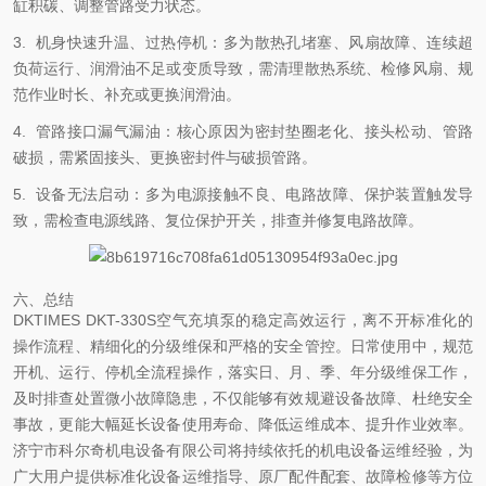
缸积碳、调整管路受力状态。
3. 机身快速升温、过热停机：多为散热孔堵塞、风扇故障、连续超
负荷运行、润滑油不足或变质导致，需清理散热系统、检修风扇、规
范作业时长、补充或更换润滑油。
4. 管路接口漏气漏油：核心原因为密封垫圈老化、接头松动、管路
破损，需紧固接头、更换密封件与破损管路。
5. 设备无法启动：多为电源接触不良、电路故障、保护装置触发导
致，需检查电源线路、复位保护开关，排查并修复电路故障。
六、总结
DKTIMES DKT-330S空气充填泵的稳定高效运行，离不开标准化的
操作流程、精细化的分级维保和严格的安全管控。日常使用中，规范
开机、运行、停机全流程操作，落实日、月、季、年分级维保工作，
及时排查处置微小故障隐患，不仅能够有效规避设备故障、杜绝安全
事故，更能大幅延长设备使用寿命、降低运维成本、提升作业效率。
济宁市科尔奇机电设备有限公司将持续依托的机电设备运维经验，为
广大用户提供标准化设备运维指导、原厂配件配套、故障检修等方位