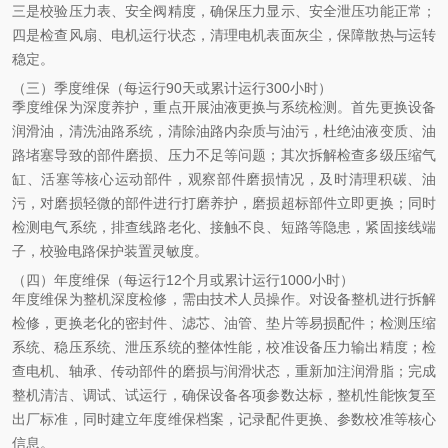
三是校验压力表、安全阀精度，确保压力显示、安全泄压功能正常；
四是检查风扇、电机运行状态，清理电机表面灰尘，保障散热与运转
稳定。
（三）季度维保（每运行90天或累计运行300小时）
季度维保为深度养护，重点开展油液更换与系统检测。首先更换设备
润滑油，清洗油路系统，清除油路内杂质与油污，杜绝油液变质、油
路堵塞导致的部件磨损、压力不足等问题；其次拆解检查多级压缩气
缸、活塞等核心运动部件，观察部件磨损情况，及时清理积碳、油
污，对磨损轻微的部件进行打磨养护，磨损超标部件立即更换；同时
检测电气系统，排查线路老化、接触不良、短路等隐患，紧固接线端
子，校验电路保护装置灵敏度。
（四）年度维保（每运行12个月或累计运行1000小时）
年度维保为整机深度检修，需由技术人员操作。对设备整机进行拆解
检修，更换老化的密封件、滤芯、油管、垫片等易损配件；检测压缩
系统、稳压系统、泄压系统的整体性能，校准设备压力输出精度；检
查电机、轴承、传动部件的磨损与润滑状态，重新加注润滑脂；完成
整机清洁、调试、试运行，确保设备各项参数达标，整机性能恢复至
出厂标准，同时建立年度维保档案，记录配件更换、参数校准等核心
信息。