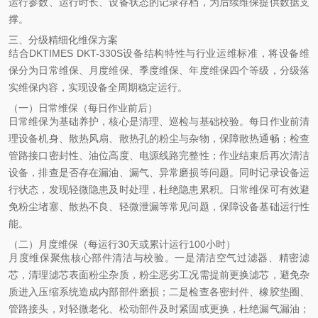
运行参数、运行时长、设备状态的记录存档，为后续维保提供数据支
撑。
三、分级精细化维保方案
结合DKTIMES DKT-330S设备结构特性与行业运维标准，将设备维
保分为日常维保、月度维保、季度维保、年度维保四个等级，分级落
实维保内容，实现设备全周期稳定运行。
（一）日常维保（每日作业前后）
日常维保为基础养护，核心是清理、巡检与基础校验。每日作业前清
理设备机身、散热风扇、散热孔的粉尘与杂物，保障散热通畅；检查
管路接口密封性、油位高度、电源线路完整性；作业结束后再次清洁
设备，排查是否存在漏油、漏气、异常磨损等问题。同时记录设备运
行状态，发现轻微隐患及时处理，杜绝隐患累积。日常维保可有效避
免粉尘堵塞、散热不良、轻微泄漏等常见问题，保障设备基础运行性
能。
（二）月度维保（每运行30天或累计运行100小时）
月度维保聚焦核心部件清洁与校验。一是清洁空气过滤器、精密滤
芯，清理滤芯表面粉尘杂质，粉尘恶劣工况需提前更换滤芯，避免杂
质进入压缩系统造成内部部件磨损；二是检查各密封件、橡胶垫圈、
管路接头，对轻微老化、松动部件及时紧固或更换，杜绝漏气漏油；