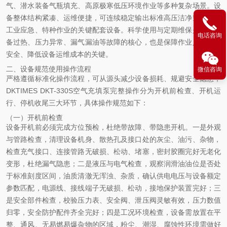
气、潜水装备气瓶填充、高原极寒低压环境作业等多种复杂场景。设
备整体结构紧凑、运维便捷，可连续稳定输出标准高压洁净空气，是
工业应急、特种作业的关键配套设备。科学使用与定期维保是规避设
电话咨询
备过热、压力异常、漏气漏油等故障的核心，也是保障作业人员人身
安全、降低设备运维成本的关键。
二、设备规范使用操作流程
微信咨询
严格遵循标准化操作流程，可从源头减少设备损耗、规避安全隐患，
DKTIMES DKT-330S空气充填泵完整操作分为开机前检查、开机运
行、停机收尾三大环节，具体操作规范如下：
（一）开机前检查
设备开机前必须完成方位预检，杜绝带故障、带隐患开机。一是外观
与管路检查，清理设备机身、散热孔及接口处的灰尘、油污、杂物，
检查充气接口、连接管路无破损、松动、堵塞，密封胶圈完好无老化
变形，杜绝漏气隐患；二是液压与电气检查，观察润滑油油位是否处
于标准刻度区间，油质清澈无浑浊、杂质，确认供电电压与设备额定
参数匹配，电源线、接线端子无破损、松动，接地保护装置完好；三
是安全部件检查，校验压力表、安全阀、泄压阀灵敏有效，压力数值
归零，安全防护配件齐全完好；四是工况环境检查，设备需放置在平
整、通风、无易燃易爆杂物的区域，粉尘、潮湿、腐蚀性环境需做好