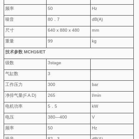
频率
50
Hz
噪音
8
0．7
dB(A)
尺寸
64
0 x
880
x
480
mm
重量
99
kg
技术参数
MCH16/ET
级数
3
stage
气缸数
3
工作压力
300
bar
净排气量
(F.A.D)
265
l/min
电机功率
5．5
kW
电压
38
0
—
400
V
频率
50
Hz
噪音
8
2．3
dB(A)