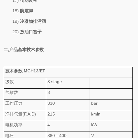
17)
传动皮带
18)
防震脚
19)
冷凝物排污阀
20)
放油口塞子
二
,
产品基本技术参数
技术参数
MCH13/ET
级数
3
stage
气缸数
3
工作压力
330
bar
净排气量(F.A.D)
215
l/min
电机功率
4
kW
电压
38
0
—
400
V