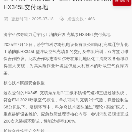
微信咨询
HX345L交付落地
更新时间：2025-07-18
点击次数：466
济宁科尔奇助力辽宁化工消防升级 充填泵HX345L交付落地
2025年7月18日，济宁市科尔奇机电设备有限公司顺利完成辽宁某化
工消防队HX345L型呼吸空气充填泵的交付及专项培训，双方签订维
保合作协议。此次合作标志着科尔奇在东北地区化工消防装备领域取
得重大突破，为高风险作业环境提供意大利技术的呼吸空气保障方
案。
核心技术赋能安全救援
这次交付的HX345L充填泵采用军工级不锈钢气罐和三级过滤系统，
符合EN12021呼吸空气标准，单机可同时充装2个气瓶，噪音控制达
68分贝以下。培训环节中，科尔奇技术团队通过"理论+实操"模式，
重点讲解设备维护、应急故障处理等核心内容，参训消防员现场完成
200次充装循环测试，性能达标率100%。
长效合作筑牢安全防线