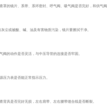
检查罩的镜片、系带、系环密封、呼气阀、吸气阀是否完好，和供气
有灰尘或被酸、碱、油及有害物质污染，镜片要擦拭干净。
供气阀的动作是否灵活，与中压导管的连接是否牢固。
气源压力表是否能正常指示压力。
检查背具是否完好无损，左右肩带、左右腰带缝合线是否断裂。