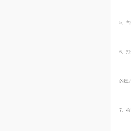
5、
6、
的压力
7、检