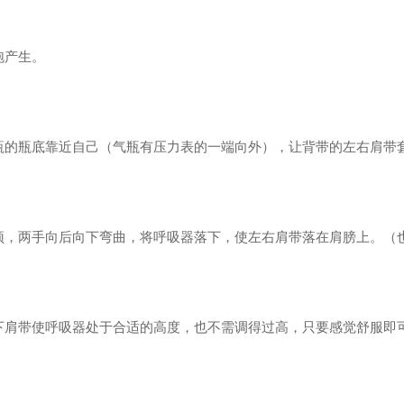
泡产生。
瓶的瓶底靠近自己（气瓶有压力表的一端向外），让背带的左右肩带
顶，两手向后向下弯曲，将呼吸器落下，使左右肩带落在肩膀上。（
下肩带使呼吸器处于合适的高度，也不需调得过高，只要感觉舒服即