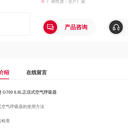
厂商性质：生产厂家
1、检查罩的镜片、系带、系环密封、呼气阀
每个部位都要清洁，
产品咨询
不能有灰尘或被酸、碱、油及有害物质污染，
2、供气阀的动作是否灵活，与中压导管的连
介绍
在线留言
 G700 6.8L正压式空气呼吸器
3、气源压力表是否能正常指示压力。
式空气呼吸器的使用方法
前检查
4、检查背具是否完好无损