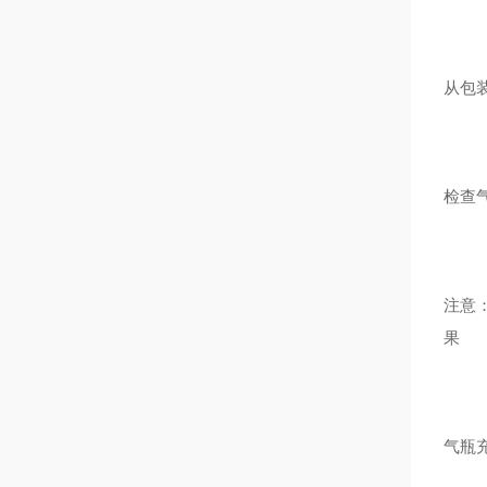
从包
检查
注意
果
气瓶