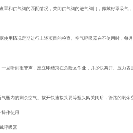
检查罩和供气阀的匹配情况，关闭供气阀的进气阀门，佩戴好罩吸气
根据使用情况定期进行上述项目的检查。空气呼吸器在不使用时，每
：一旦听到报警声，应立即结束在危险区作业，并尽快离开。压力表
断气瓶内的剩余空气。拔开快速接头要等瓶头阀关闭后，管路的剩余
☆操作使用
佩戴呼吸器