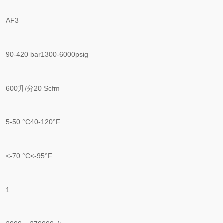
AF3
90-420 bar1300-6000psig
600升/分20 Scfm
5-50 °C40-120°F
<-70 °C<-95°F
1