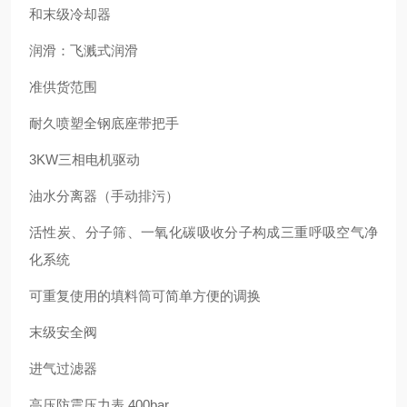
和末级冷却器
润滑：飞溅式润滑
准供货范围
耐久喷塑全钢底座带把手
3KW三相电机驱动
油水分离器（手动排污）
活性炭、分子筛、一氧化碳吸收分子构成三重呼吸空气净
化系统
可重复使用的填料筒可简单方便的调换
末级安全阀
进气过滤器
高压防震压力表 400bar