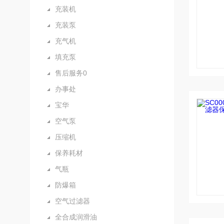
充装机
充装泵
充气机
填充泵
售后服务0
办事处
宝华
空气泵
压缩机
保养耗材
气瓶
防爆箱
空气过滤器
全合成润滑油