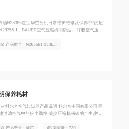
润滑油N28355是宝华空压机日常维护维修及保养中*的配
55-1，BAUER空气压缩机润滑油。 呼吸空气压缩
气泵填充泵 润滑油N28355-1。 主要在宝华
的作用。宝华润滑油N22138-1是宝华一升装的润滑
产品型号：N283551-330bar
明保养耗材
材科尔奇空气过滤器产品说明 科尔奇中国有限公司 呼
地过滤空气中的粉尘颗粒,减少压缩机积碳的产生,并大
产品型号：滤芯
浏览量：730