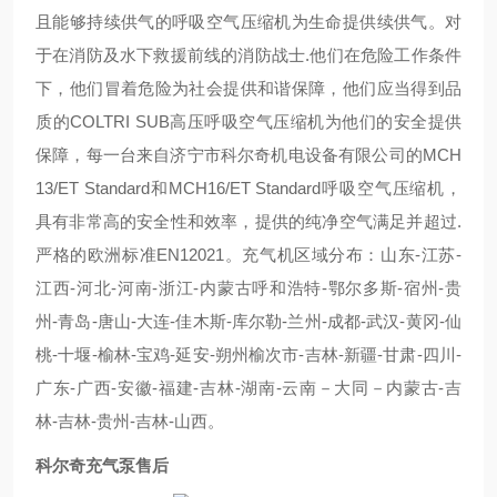
且能够持续供气的呼吸空气压缩机为生命提供续供气。对
于在消防及水下救援前线的消防战士.他们在危险工作条件
下，他们冒着危险为社会提供和谐保障，他们应当得到品
质的COLTRI SUB高压呼吸空气压缩机为他们的安全提供
保障，每一台来自济宁市科尔奇机电设备有限公司的MCH
13/ET Standard和MCH16/ET Standard呼吸空气压缩机，
具有非常高的安全性和效率，提供的纯净空气满足并超过.
严格的欧洲标准EN12021。充气机区域分布：山东-江苏-
江西-河北-河南-浙江-内蒙古呼和浩特-鄂尔多斯-宿州-贵
州-青岛-唐山-大连-佳木斯-库尔勒-兰州-成都-武汉-黄冈-仙
桃-十堰-榆林-宝鸡-延安-朔州榆次市-吉林-新疆-甘肃-四川-
广东-广西-安徽-福建-吉林-湖南-云南－大同－内蒙古-吉
林-吉林-贵州-吉林-山西。
科尔奇充气泵售后