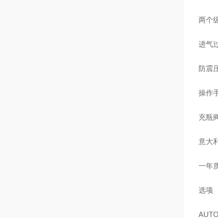
两个
进气
防震压力
操作
充瓶
意大
一年
选项
AUT