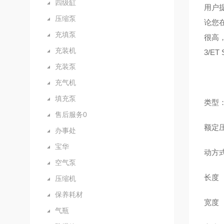
四级缸
用户
压缩泵
论您
充填泵
很高
充装机
3/ET 
充装泵
充气机
填充泵
类型
售后服务0
额定压
办事处
宝华
动方
空气泵
长度 
压缩机
保养耗材
宽度 
气瓶