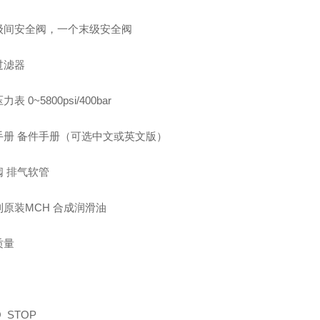
级间安全阀，一个末级安全阀
过滤器
表 0~5800psi/400bar
手册 备件手册（可选中文或英文版）
阀 排气软管
利原装MCH 合成润滑油
质量
O STOP