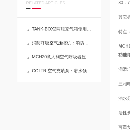
80．
RELATED ARTICLES
其它标准
TANK-BOX2两瓶充气箱使用技巧
特点
消防呼吸空气压缩机：消防设备的守护之道（济宁科尔奇原创作品，侵权必究）
MCH
功能
MCH30意大利空气呼吸器压缩机安装事项
润滑:
COLTRI空气充填泵：潜水领域的“移动生命线”与
三相
油水
活性
可重