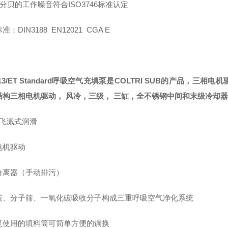
7分贝的工作噪音符合ISO3746标准认定
：DIN3188 EN12021 CGA E
：
13/ET Standard呼吸空气充填泵是COLTRI SUB的产品
结构三相电机驱动， 风冷，三级， 三缸，全不锈钢中间和末级冷却器
 飞溅式润滑
电机驱动
分离器（手动排污）
炭、分子筛、一氧化碳吸收分子构成三重呼吸空气净化系统
复使用的填料筒可简单方便的调换