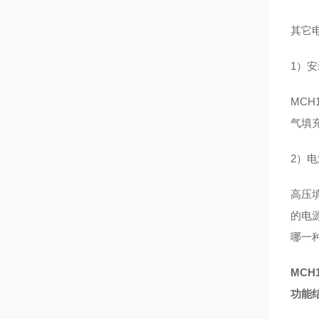
其它
1）
MC
气填
2）
高压填
的电
哪一
MCH
功能