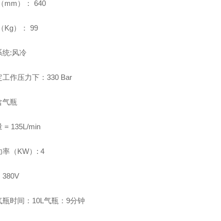
（mm）： 640
（Kg）： 99
统:风冷
工作压力下：330 Bar
含气瓶
= 135L/min
率（KW）: 4
380V
瓶时间：10L气瓶：9分钟