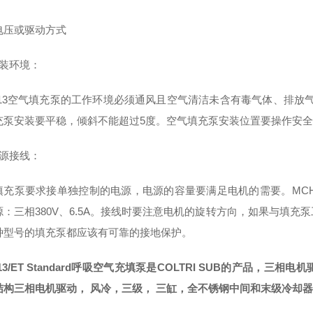
电压或驱动方式
安装环境：
H13空气填充泵的工作环境必须通风且空气清洁未含有毒气体、排放气
充泵安装要平稳，倾斜不能超过5度。空气填充泵安装位置要操作安
电源接线：
充泵要求接单独控制的电源，电源的容量要满足电机的需要。MCH6填充
源：三相380V、6.5A。接线时要注意电机的旋转方向，如果与填
种型号的填充泵都应该有可靠的接地保护。
13/ET Standard呼吸空气充填泵是COLTRI SUB的产品
结构三相电机驱动， 风冷，三级， 三缸，全不锈钢中间和末级冷却器