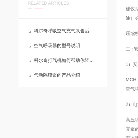
RELATED ARTICLES
建议油
油）
科尔奇呼吸空气充气泵售后服务指南
压缩
空气呼吸器的型号说明
三 : 
科尔奇打气机如何帮助你轻松解决胎压问题
1）
气动隔膜泵的产品介绍
MC
空气
2）
高压填
充泵