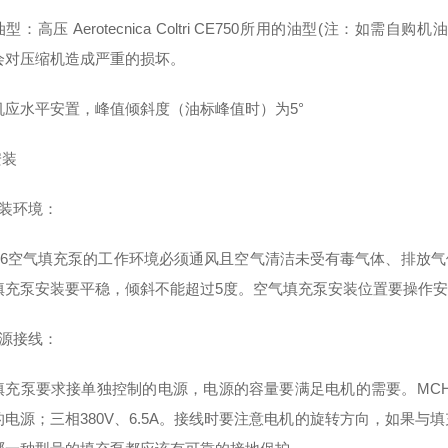
型：高压 Aerotecnica Coltri CE750所用的油型(注
会对压缩机造成严重的损坏。
机应水平安置，峰值倾斜度（油标峰值时）为5°
安装
安装环境：
H-6空气填充泵的工作环境必须通风且空气清洁未受有毒气体、排放气体
填充泵安装要平稳，倾斜不能超过5度。空气填充泵安装位置要操作
电源接线：
充泵要求接单独控制的电源，电源的容量要满足电机的需要。MCH-6/E
的电源；三相380V、6.5A。接线时要注意电机的旋转方向，如果