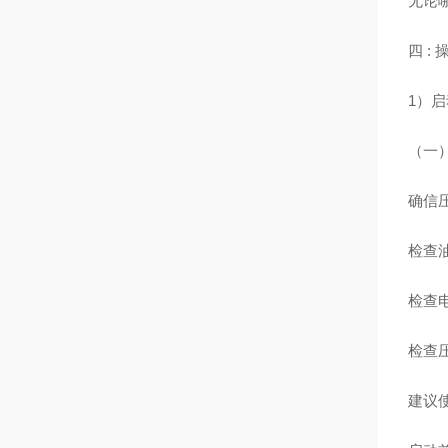
无论
四 : 
1）
（一
确信
检查
检查
检查
建议