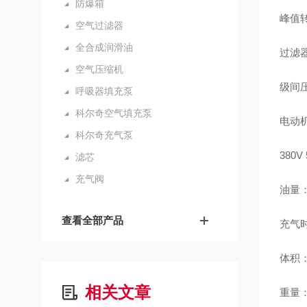
防爆箱
峰值转
空气过滤器
全合成润滑油
过滤器
空气压缩机
级间压
呼吸器填充泵
科尔奇空气填充泵
电动机：
科尔奇充气泵
380V
滤芯
充气阀
油量：3
查看全部产品
充气时
体积：L
相关文章
重量：