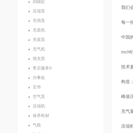
四级缸
我们
压缩泵
充填泵
每一
充装机
中国
充装泵
充气机
mch
填充泵
技术参数
售后服务0
办事处
构造
宝华
峰值压力
空气泵
压缩机
充气量
保养耗材
气瓶
压缩机缸