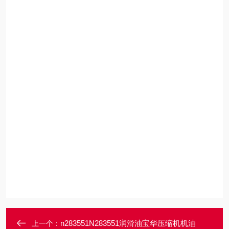
n283551N283551润滑油宝华压缩机机油
上一个：