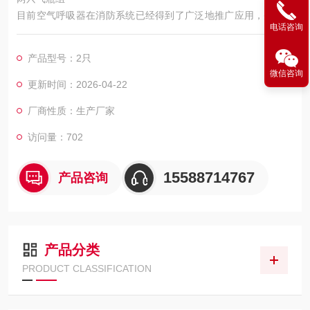
目前空气呼吸器在消防系统已经得到了广泛地推广应用，并在安
电话咨询
消防和工业消防工作中发挥着越来越大的作用。空气呼吸器的使
用频率越来越高，数量也越来越多，空气呼吸器的充气、维护保
产品型号：2只
养、检测和定期检验已成为一个必须解决的问题。为了帮助安消
微信咨询
防和工业消防部门做好这方面的工作，更好地发挥空气呼吸器在
更新时间：2026-04-22
消防救灾中的作用，使用者的安全，根据安部消防局对“二室一
厂商性质：生产厂家
站"的基本要求和国家标准的有关规定
访问量：702
15588714767
产品咨询
产品分类
PRODUCT CLASSIFICATION