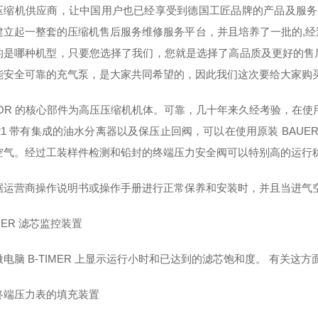
压缩机供应商，让中国用户也已经享受到德国工匠品牌的产品及服务
建立起一整套的压缩机售后服务维修服务平台，并且培养了一批的,
的是哪种机型，只要您选择了我们，您就是选择了高品质及更好的售
能安全可靠的充气泵，是大家共同希望的，因此我们这次要给大家购买的型号
IOR 的核心部件为高压压缩机机体。可靠，几十年来久经考验，在使用数
 21 带有集成的油水分离器以及保压止回阀，可以在使用原装 BAUER 滤
空气。经过工装样件检测和铅封的终端压力安全阀可以特别高的运行稳定
据运营商操作说明书或操作手册进行正常保养和安装时，并且当进气空
IMER 滤芯监控装置
电脑 B-TIMER 上显示运行小时和已达到的滤芯饱和度。 有关这
终端压力表的填充装置