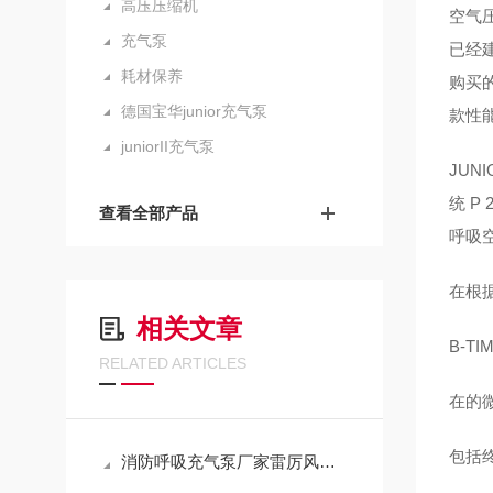
高压压缩机
空气
充气泵
已经
耗材保养
购买
德国宝华junior充气泵
款性
juniorII充气泵
JUN
统 P
查看全部产品
呼吸
在根
相关文章
B-T
RELATED ARTICLES
在的微
包括
消防呼吸充气泵厂家雷厉风行闪现：呼吸器充气泵维保机构