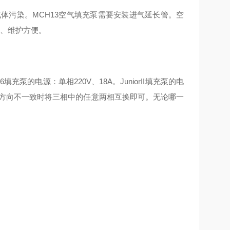
放气体污染。MCH13空气填充泵需要安装进气延长管。空
全、维护方便。
的电源：单相220V、18A。JuniorII填充泵的电
工作方向不一致时将三相中的任意两相互换即可。无论哪一