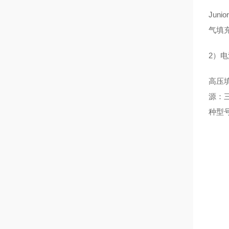
Ju
气填
2）
高压填
源：
种型