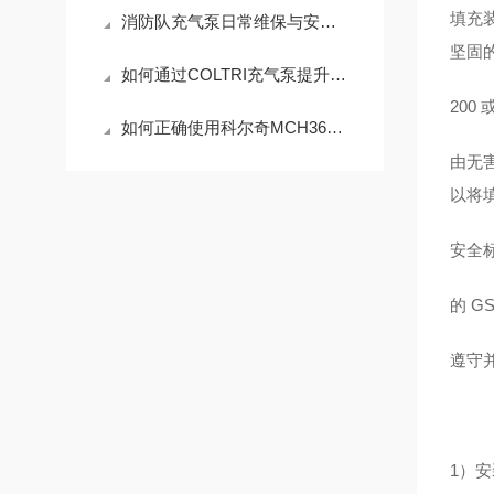
填充
消防队充气泵日常维保与安全操作全攻略
坚固
如何通过COLTRI充气泵提升气密性检测效率？
200
如何正确使用科尔奇MCH36充气泵来确保安全
由无
以将
安全标
的 G
遵守并
1）