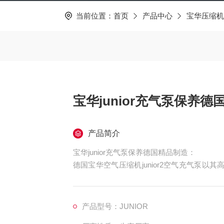
当前位置：
首页
产品中心
宝华压缩机
宝华junior充气泵保养德
产品简介
宝华junior充气泵保养德国精品制造：
德国宝华空气压缩机junior2空气充气泵以
地区的用户的信任。并在消防、潜水、工业、
宁科尔奇有限公司已成为中国大的高压空气压
受到德国工匠品牌的产品及服务。
产品型号：JUNIOR