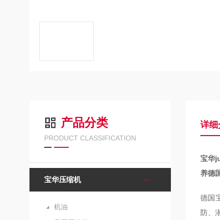
产品分类
详细
PRODUCT CLASSIFICATION
宝华j
养德
宝华压缩机
德国
机油
防、