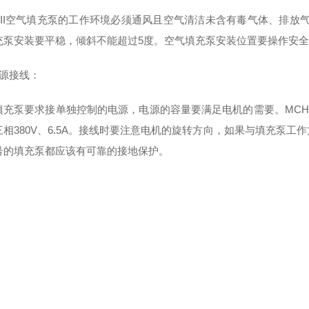
niorII空气填充泵的工作环境必须通风且空气清洁未含有毒气体、排
充泵安装要平稳，倾斜不能超过5度。空气填充泵安装位置要操作安
电源接线：
充泵要求接单独控制的电源，电源的容量要满足电机的需要。MCH6填充泵
三相380V、6.5A。接线时要注意电机的旋转方向，如果与填充泵
号的填充泵都应该有可靠的接地保护。