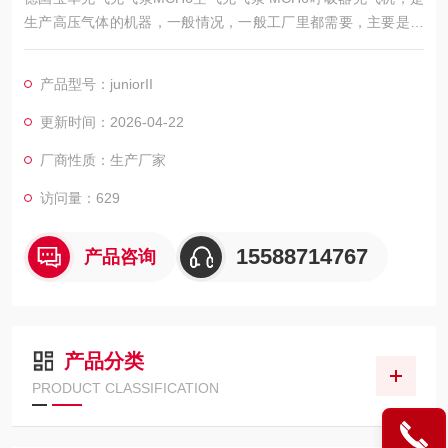
生产高压气体的机器，一般情况，一般工厂里都需要，主要是用
作于生产设备的动力，所以属于动力设备。还有很多生活中也有
需要空压机的情况，比如轮胎打气，游乐场的升降等都需要空压
产品型号：juniorII
机的动力。我公司售后也很*，不管是上门保养还是维修，目前售
后体系较为成熟，这样为客户购买解决了后顾之忧。
更新时间：2026-04-22
厂商性质：生产厂家
访问量：629
15588714767
产品咨询
产品分类
PRODUCT CLASSIFICATION