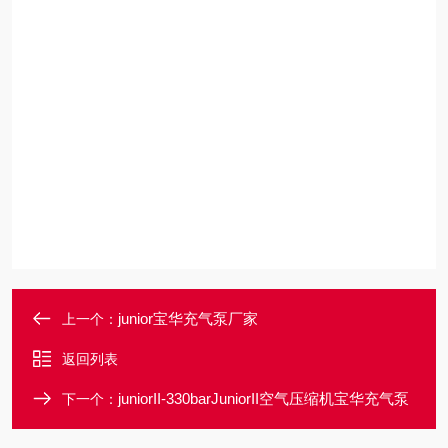
junior宝华充气泵厂家
上一个：
返回列表
juniorII-330barJuniorII空气压缩机宝华充气泵
下一个：