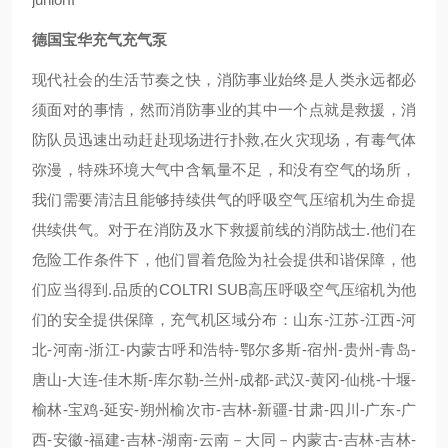
德国宝华充气充气泵
现代社会的生活节奏之快，消防事业始终是人类永远都必
须面对的事情，然而消防事业的其中一个点就是救援，消
防队员迅速出动赶赴现场进行扑救,在火灾现场，有毒气体
弥漫，特殊环境大气中含氧量不足，和没有空气的场所，
我们需要清洁且能够持续供气的呼吸空气压缩机为生命提
供续供气。对于在消防及水下救援前线的消防战士.他们在
危险工作条件下，他们冒着危险为社会提供和谐保障，他
们应当得到.品质的COLTRI SUB高压呼吸空气压缩机为他
们的安全提供保障，充气机区域分布：山东-江苏-江西-河
北-河南-浙江-内蒙古呼和浩特-鄂尔多斯-宿州-贵州-青岛-
唐山-大连-佳木斯-库尔勒-兰州-成都-武汉-黄冈-仙桃-十堰-
榆林-宝鸡-延安-朔州榆次市-吉林-新疆-甘肃-四川-广东-广
西-安徽-福建-吉林-湖南-云南－大同－内蒙古-吉林-吉林-