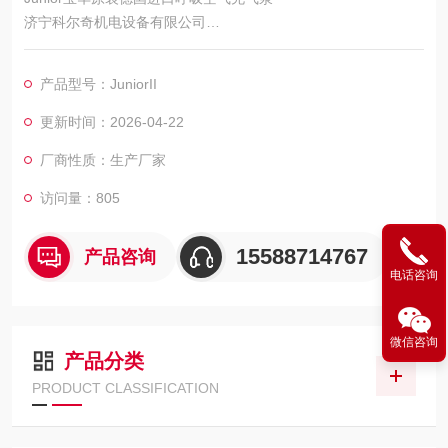
济宁科尔奇机电设备有限公司
较好紧凑的便携式 BAUER 压缩机：具有较好小的尺寸和成熟的
技术
产品型号：JuniorII
广泛的使用可能性：适用于潜水运动员、船运用途、呼吸保护用
途、漆弹和防护运动等。
更新时间：2026-04-22
非常易于运输：特别轻、易搬运
厂商性质：生产厂家
耐用性、可靠性、多种使用可能性和紧凑的柔性使 JUNIOR II 成
为的经典产品，并以超过 100,000 台的销售量成为真正的品。
访问量：805
15588714767
产品咨询
电话咨询
微信咨询
产品分类
PRODUCT CLASSIFICATION