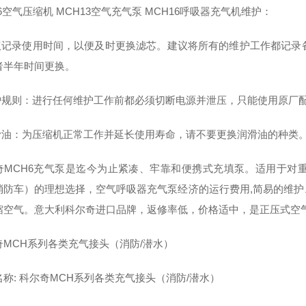
6空气压缩机 MCH13空气充气泵 MCH16呼吸器充气机维护：
建议记录使用时间，以便及时更换滤芯。建议将所有的维护工作都记录
者半年时间更换。
维护规则：进行任何维护工作前都必须切断电源并泄压，只能使用原厂
润滑油：为压缩机正常工作并延长使用寿命，请不要更换润滑油的种类。建
奇MCH6充气泵是迄今为止紧凑、牢靠和便携式充填泵。适用于对
消防车）的理想选择，空气呼吸器充气泵经济的运行费用,简易的维
缩空气。意大利科尔奇进口品牌，返修率低，价格适中，是正压式空
奇MCH系列各类充气接头（消防/潜水）
称: 科尔奇MCH系列各类充气接头（消防/潜水）