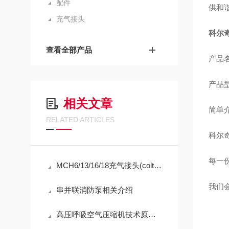
配件
供和谐
充气接头
科尔奇
查看全部产品
产品名
产品型
相关文章
简单
RELATED ARTICLES
科尔
每一
MCH6/13/16/18充气接头(coltrisub压缩机)安装技巧
我们
串并联消防泵相关介绍
高压呼吸空气压缩机技术原理：从气体定律到精密压缩的跨越