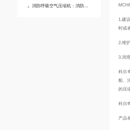
MCH
消防呼吸空气压缩机：消防设备的守护之道（济宁科尔奇原创作品，侵权必究）
1.
时或
2.
3.
科尔
船、
的压
科尔
产品名