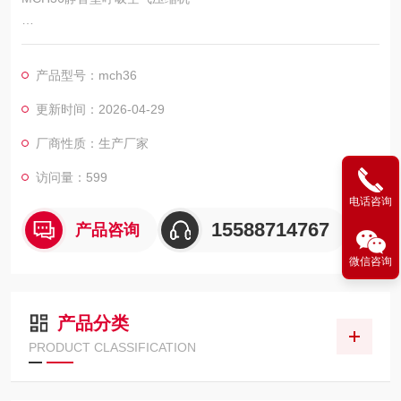
型号:MCH36 SILENT（静音型呼吸空气压缩机）
产品型号：mch36
产地:意大利
更新时间：2026-04-29
MCH36 silent 是一种静音型的固定式的空气呼吸器填充泵，于半
厂商性质：生产厂家
封闭结构，自动控制,可大大减少人为的误操作.MCH36 silent具
有极快的充气速度,适用于消防支队,化工厂等空气呼吸器配备较多
访问量：599
的单位建设空气呼吸器充气站.MCH36具有非常低的运转噪音,非
电话咨询
常适合安装在周围是生活区域
15588714767
产品咨询
微信咨询
产品分类
PRODUCT CLASSIFICATION