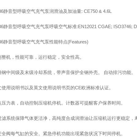
36静音型呼吸空气充气泵润滑油及加油量: CE750 & 4.6L
36静音型呼吸空气充气泵呼吸空气标准:EN12021 CGAE; ISO3746; DI
36静音型呼吸空气充气泵性能特点(Features)
利整机，性能可靠，运行稳定，安全性高。
锈钢中间级及末级冷却系统，带声音保护全钢外壳。 自动排污功能。
文使用说明书以及英文使用说明书页的CE欧洲标准认证。
点压力表，自动控制压缩机停机。计数器可提醒客户保养时间。
过滤系统保障气体更洁净，高纯度合成润滑油让压缩机运行更稳定，
安全阀每气缸的安全。紧急停机功能出现紧急状况下时间停机。