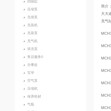
四级缸
简介：
压缩泵
大大减
充填泵
充气
充装机
充装泵
MCH
充气机
MCH
填充泵
售后服务0
MCH
办事处
MCH
宝华
空气泵
MCH
压缩机
MCH
保养耗材
气瓶
MCH