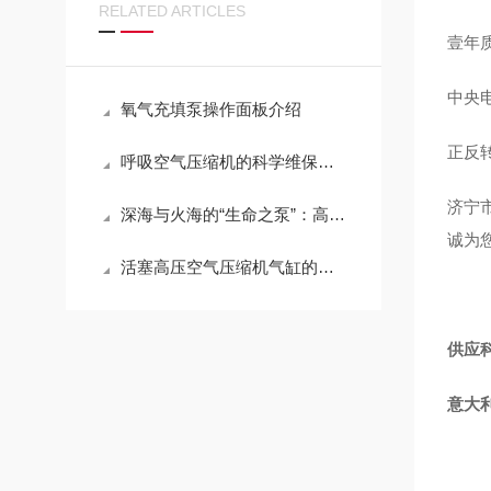
RELATED ARTICLES
壹年
中央
氧气充填泵操作面板介绍
正反
呼吸空气压缩机的科学维保指导
济宁
深海与火海的“生命之泵”：高压呼吸空气压缩机的极限压缩与净化哲学
诚为
活塞高压空气压缩机气缸的密封与连接
供应科
意大利