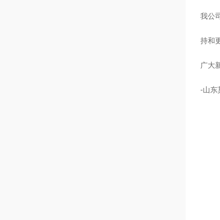
我公
持和
广大
-山