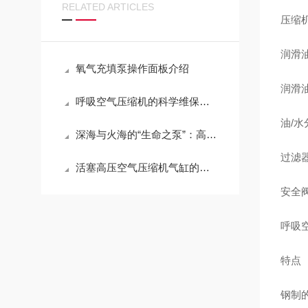
RELATED ARTICLES
压缩机
润滑油加注
氧气充填泵操作面板介绍
润滑油:
呼吸空气压缩机的科学维保指导
油/水
深海与火海的“生命之泵”：高压呼吸空气压缩机的极限压缩与净化哲学
过滤
活塞高压空气压缩机气缸的密封与连接
安全阀
呼吸空
特点
钢制