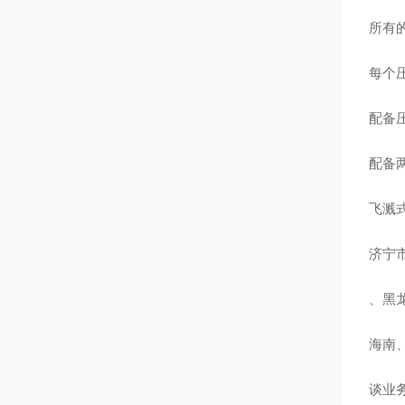
所有
每个
配备
配备
飞溅
济宁
、黑
海南
谈业