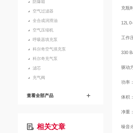
防爆箱
充瓶时间 
空气过滤器
全合成润滑油
12L 0
空气压缩机
工作压力
呼吸器填充泵
科尔奇空气填充泵
330 Ba
科尔奇充气泵
驱动
滤芯
充气阀
功率：
查看全部产品
体积： h
净重：99
相关文章
噪音:8