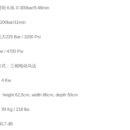
6.8L 0-300bar/9.48min
-200bar/11min
225 Bar / 3200 Psi
r / 4700 Psi
方式：三相电动马达
4 Kw
eight 62,5cm, width 86cm, depth 50cm
 Kg / 218 lbs
0,7 dB