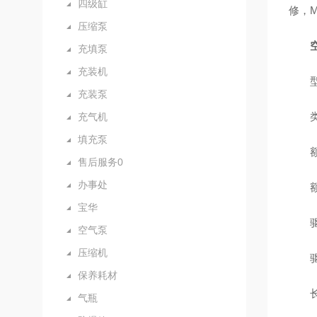
四级缸
修，
压缩泵
充填泵
充装机
型号
充装泵
类型
充气机
填充泵
额定
售后服务0
办事处
额定
宝华
驱动
空气泵
压缩机
驱动
保养耗材
长度
气瓶