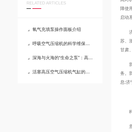
RELATED ARTICLES
障使
启动
氧气充填泵操作面板介绍
济宁
苏、
呼吸空气压缩机的科学维保指导
甘肃
深海与火海的“生命之泵”：高压呼吸空气压缩机的极限压缩与净化哲学
我公
活塞高压空气压缩机气缸的密封与连接
务。
息:
科尔
意大