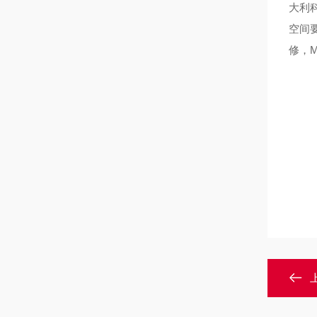
大利
空间
修，