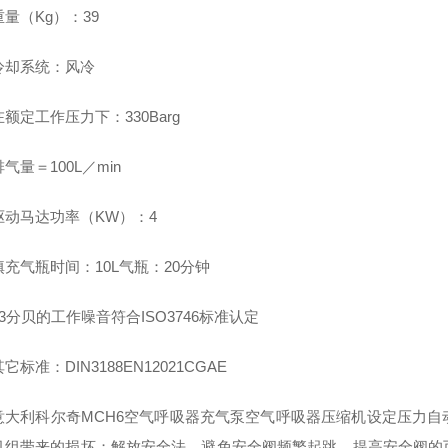
（Kg）：39
系统：风冷
定工作压力下：330Barg
＝100L／min
马达功率（KW）：4
气瓶时间：10L气瓶：20分钟
分贝的工作噪音符合ISO3746标准认定
准：DIN3188EN12021CGAE
利科尔奇MCH6空气呼吸器充气泵空气呼吸器压缩机设定压力自
机组带来的损坏；解放安全法，避免安全阀频繁起跳，提高安全阀的