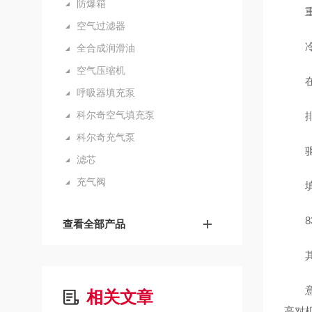
防爆箱
重量
空气过滤器
冷却
全合成润滑油
空气压缩机
在额
呼吸器填充泵
科尔奇空气填充泵
排气量
科尔奇充气泵
驱动
滤芯
充气阀
填充
83
查看全部产品
其它标
意大
相关文章
高对