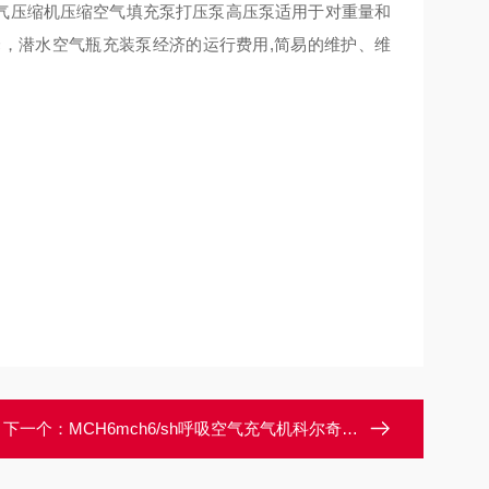
空气压缩机压缩空气填充泵打压泵高压泵适用于对重量和
，潜水空气瓶充装泵经济的运行费用,简易的维护、维
下一个：
MCH6mch6/sh呼吸空气充气机科尔奇空气压缩机