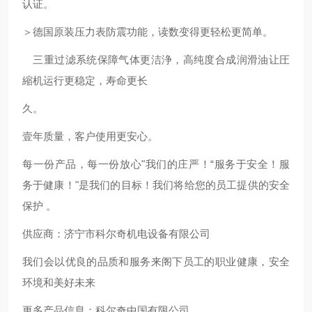
认证。
＞德国原装压力表防震功能，读数变得更轻松更简单。
ゝ三重过滤系统保障气体更洁浄，高纯度合成润滑油让圧
縮机运行更稳定，寿命更长
久。
壹年质量，客户使用更安心。
每一份产品，每一份放心"我们的庄严！“服务于安全！服
务于健康！"是我们的目标！我们将给您的员工提供的安全
保护 。
供应商：济宁市科尔奇机电设备有限公司
我们会以优良的品质和服务来阁下员工的职业健康，安全
环境和美好未来
更多产品信息：科尔奇中国有限公司