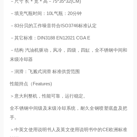
－尺寸 长＊宽＊高－75*35*32(CM)
－填充气瓶时间：10L气瓶：20分钟
－83分贝的工作噪音符合ISO3746标准认定
－其它标准：DIN3188 EN12021 CGA E
－结构 汽油机驱动，风冷，四级，四缸，全不锈钢中间和
末级冷却器
－润滑：飞溅式润滑 标准供货范围
性能持点（Features)
＞意大利整机，性能可靠，运行稳定。
全不锈钢中间级及末级冷却系统，耐久全钢喷塑底盘及把
手。
＞中英文使用说明书人及英文使用说明书中的CE欧洲标准