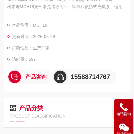
科尔奇MCH18充气泵是迄今为止、牢靠和便携式充填泵。适用于
对重量和空间要求较高的领域（如潜水、射击、游艇、轮船、消
防车）的理想选择，空气呼吸器充气泵经济的运行费用,简易的维
产品型号：MCH18
护、维修，意大利科尔奇充气泵将长年为您提供更高质量的压缩
空气。意大利科尔奇进口品牌，返修率低，价格适中，是正压式
更新时间：2026-05-29
空气呼吸器充气经典产品。
厂商性质：生产厂家
访问量：597
15588714767
产品咨询
产品分类
电话咨询
PRODUCT CLASSIFICATION
微信咨询