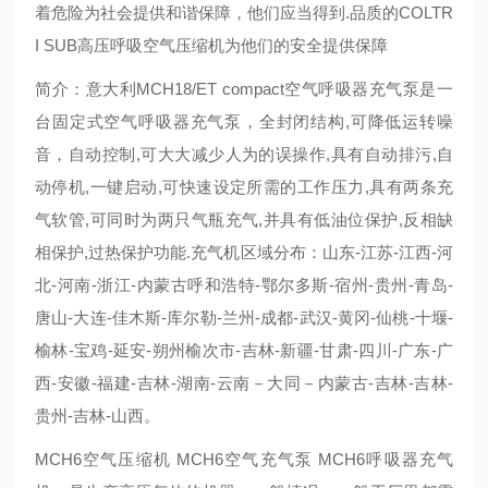
着危险为社会提供和谐保障，他们应当得到.品质的COLTR
I SUB高压呼吸空气压缩机为他们的安全提供保障
简介：意大利MCH18/ET compact空气呼吸器充气泵是一
台固定式空气呼吸器充气泵，全封闭结构,可降低运转噪
音，自动控制,可大大减少人为的误操作,具有自动排污,自
动停机,一键启动,可快速设定所需的工作压力,具有两条充
气软管,可同时为两只气瓶充气,并具有低油位保护,反相缺
相保护,过热保护功能.充气机区域分布：山东-江苏-江西-河
北-河南-浙江-内蒙古呼和浩特-鄂尔多斯-宿州-贵州-青岛-
唐山-大连-佳木斯-库尔勒-兰州-成都-武汉-黄冈-仙桃-十堰-
榆林-宝鸡-延安-朔州榆次市-吉林-新疆-甘肃-四川-广东-广
西-安徽-福建-吉林-湖南-云南－大同－内蒙古-吉林-吉林-
贵州-吉林-山西。
MCH6空气压缩机 MCH6空气充气泵 MCH6呼吸器充气