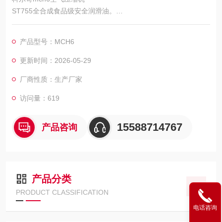
ST755全合成食品级安全润滑油。
科尔奇MCH6充气泵是迄今为止、牢靠和便携式充填泵。适用于
对重量和空间要求较高的领域（如潜水、射击、游艇、轮船、消
产品型号：MCH6
防车）的理想选择，空气呼吸器充气泵经济的运行费用,简易的维
护、维修，意大利科尔奇充气泵将长年为您提供更高质量的压缩
更新时间：2026-05-29
空气。意大利科尔奇进口品牌，返修率低，价格适中，是正压式
厂商性质：生产厂家
空气呼吸器充气经典产品。
访问量：619
15588714767
产品咨询
产品分类
PRODUCT CLASSIFICATION
电话咨询