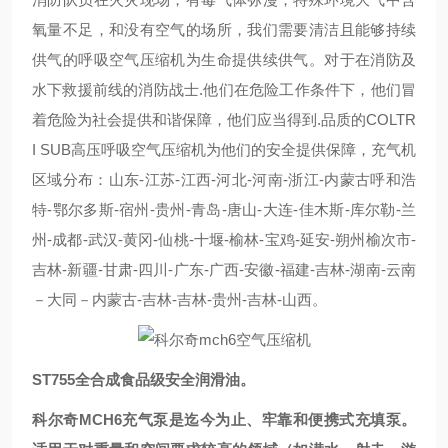
氧量不足，和没有空气的场所，我们需要清洁且能够持续
供气的呼吸空气压缩机为生命提供续供气。对于在消防及
水下救援前线的消防战士.他们在危险工作条件下，他们冒
着危险为社会提供和谐保障，他们应当得到.品质的COLTR
I SUB高压呼吸空气压缩机为他们的安全提供保障，充气机
区域分布：山东-江苏-江西-河北-河南-浙江-内蒙古呼和浩
特-鄂尔多斯-宿州-贵州-青岛-唐山-大连-佳木斯-库尔勒-兰
州-成都-武汉-黄冈-仙桃-十堰-榆林-宝鸡-延安-朔州榆次市-
吉林-新疆-甘肃-四川-广东-广西-安徽-福建-吉林-湖南-云南
－大同－内蒙古-吉林-吉林-贵州-吉林-山西。
ST755全合成食品级安全润滑油。
科尔奇MCH6充气泵是迄今为止、牢靠和便携式充填泵。