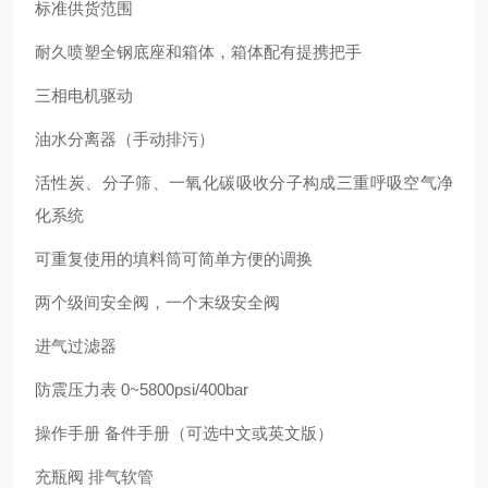
标准供货范围
耐久喷塑全钢底座和箱体，箱体配有提携把手
三相电机驱动
油水分离器（手动排污）
活性炭、分子筛、一氧化碳吸收分子构成三重呼吸空气净
化系统
可重复使用的填料筒可简单方便的调换
两个级间安全阀，一个末级安全阀
进气过滤器
防震压力表 0~5800psi/400bar
操作手册 备件手册（可选中文或英文版）
充瓶阀 排气软管