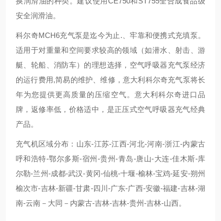
换润滑油的种类。建议使用CE750和ST755全合成食品级
安全润滑油。
科尔奇MCH6充气泵是迄今为止.、牢靠和便携式充填泵。
适用于对重量和空间要求较高的领域（如潜水、射击、游
艇、轮船、消防车）的理想选择，空气呼吸器充气泵经济
的运行费用,简易的维护、维修，意大利科尔奇充气泵将长
年为您提供更高质量的压缩空气。意大利科尔奇进口品
牌，返修率低，价格适中，是正压式空气呼吸器充气经典
产品。
充气机区域分布：山东-江苏-江西-河北-河南-浙江-内蒙古
呼和浩特-鄂尔多斯-宿州-贵州-青岛-唐山-大连-佳木斯-库
尔勒-兰州-成都-武汉-黄冈-仙桃-十堰-榆林-宝鸡-延安-朔州
榆次市-吉林-新疆-甘肃-四川-广东-广西-安徽-福建-吉林-湖
南-云南－大同－内蒙古-吉林-吉林-贵州-吉林-山西。