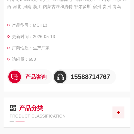
西-河北-河南-浙江-内蒙古呼和浩特-鄂尔多斯-宿州-贵州-青岛-唐
山-大连-佳木斯-库尔勒-兰州-成都-武汉-黄冈-仙桃-十堰-榆林-宝
鸡-延安-朔州榆次市-吉林-新疆-甘肃-四川-广东-广西-安徽-福建-
产品型号：MCH13
吉林-湖南-云南－大同－内蒙古-吉林-吉林-贵州-吉林-山西。
更新时间：2026-05-13
厂商性质：生产厂家
访问量：658
15588714767
产品咨询
产品分类
PRODUCT CLASSIFICATION