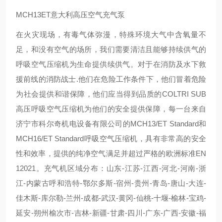
MCH13ET意大利高压空气充气泵
在火灾现场，有毒气体弥漫，特殊环境大气中含氧量不
足，和没有空气的场所，我们需要清洁且能够持续供气的
呼吸空气压缩机为生命提供续供气。对于在消防及水下救
援前线的消防战士.他们在危险工作条件下，他们冒着危险
为社会提供和谐保障，他们应当得到品质的COLTRI SUB
高压呼吸空气压缩机为他们的安全提供保障，每一台来自
济宁市科尔奇机电设备有限公司的MCH13/ET Standard和
MCH16/ET Standard呼吸空气压缩机，具有非常高的安全
性和效率，提供的纯净空气满足并超过严格的欧洲标准EN
12021。充气机区域分布：山东-江苏-江西-河北-河南-浙
江-内蒙古呼和浩特-鄂尔多斯-宿州-贵州-青岛-唐山-大连-
佳木斯-库尔勒-兰州-成都-武汉-黄冈-仙桃-十堰-榆林-宝鸡-
延安-朔州榆次市-吉林-新疆-甘肃-四川-广东-广西-安徽-福