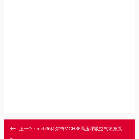
mch36科尔奇MCH36高压呼吸空气填充泵
上一个：