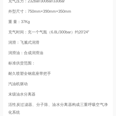
充气压力：232bar/300bar/330bar
外型尺寸：750mm×390mm×350mm
重 量：37Kg
充气时间：充一个气瓶（6.8L/300bar）约20′24″
润滑：飞溅式润滑
润滑油：合成润滑油
标准供货范围：
耐久喷塑全钢底座带把手
汽油机驱动
末级油水分离器
活性炭过滤器、分子筛、油水分离器构成三重呼吸空气净
化系统