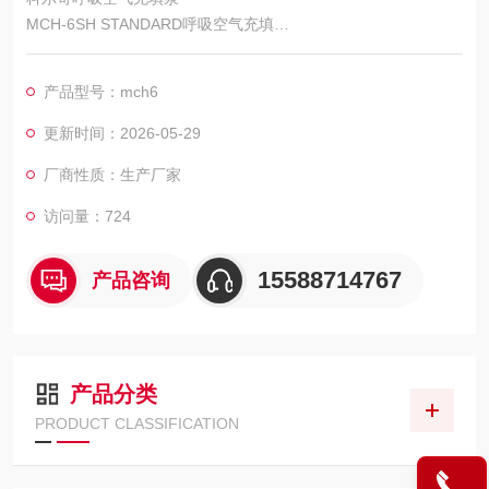
MCH-6SH STANDARD呼吸空气充填
意大利MCH6/EM便携式高压空气压缩机/充气泵
供应商：科尔奇中国有限公司
产品型号：mch6
我们会以优良的品质和服务来阁下员工的职业健康，安全环境和
美好未来!
更新时间：2026-05-29
每一份产品，每一份放心"我们的庄严！“服务于安全！服务于健
厂商性质：生产厂家
康！"是我们的目标！我们将给您的员工提供安全保护 。
中国的呼吸器压缩机-济宁科尔奇机电设备有限公司
访问量：724
15588714767
产品咨询
产品分类
PRODUCT CLASSIFICATION