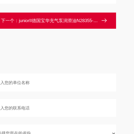
下一个：
juniorII德国宝华充气泵润滑油N28355-1现货报价