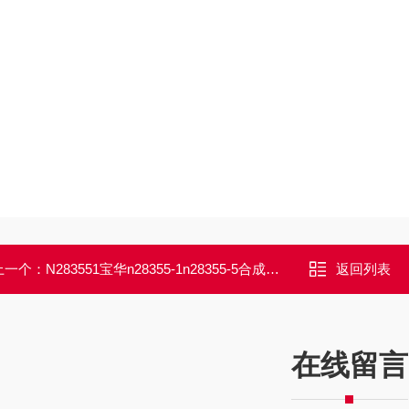
上一个：
N283551宝华n28355-1n28355-5合成润滑机油
返回列表
在线留言