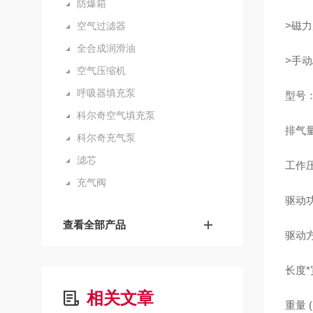
防爆箱
>磁
空气过滤器
全合成润滑油
>手
空气压缩机
呼吸器填充泵
型号：M
科尔奇空气填充泵
排气量 
科尔奇充气泵
滤芯
工作压力
充气阀
驱动功
查看全部产品
驱动
长度*宽
相关文章
重量 (