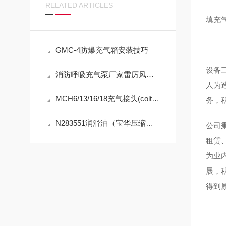
RELATED ARTICLES
填充气
GMC-4防爆充气箱安装技巧
设备
消防呼吸充气泵厂家雷厉风行闪现：呼吸器充气泵维保机构
人为
MCH6/13/16/18充气接头(coltrisub压缩机)安装技巧
务，
N283551润滑油（宝华压缩机机油）成分介绍
公司
租赁
为业
展，
得到