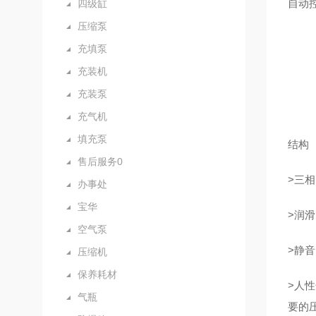
自动
四级缸
压缩泵
充填泵
充装机
充装泵
充气机
填充泵
结构
售后服务0
>三
办事处
宝华
>润滑
空气泵
>静
压缩机
保养耗材
>人
气瓶
要的