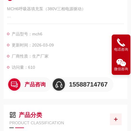
MCH6呼吸器填充泵（380V三相电源驱动）
型号:MCH6/ET STANDARD
产品型号：mch6
产地:意大利
更新时间：2026-03-09
电话咨询
MCH6/ET STANDAR小巧的移动式正压式空气呼吸器填充泵，具
厂商性质：生产厂家
有目前市场上小巧体积,轻的重量，可以轻松的放入小汽车后备箱
内.压缩机采用四级压缩机压缩,具有的压缩效率,采用活性碳分子
访问量：610
微信咨询
筛过重过滤器,产出的呼吸空气纯净无异味,符合欧盟EN12021标
准.
15588714767
产品咨询
产品分类
PRODUCT CLASSIFICATION