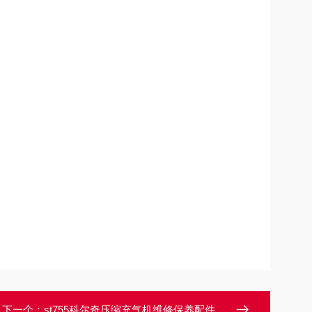
下一个：
st755科尔奇压缩充气机维修保养配件ST755润滑油