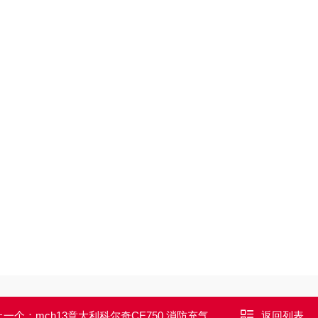
上一个：
mch13意大利科尔奇CE750 消防充气泵维修配件
返回列表