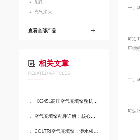
配件
一、
充气接头
查看全部产品
每次
压缩
相关文章
RELATED ARTICLES
二、
HX345L高压空气充填泵整机及配套配件销售与标准化应用技术解析
每运
空气充填泵配件详解：核心部件的功能、选型与维护
COLTRI空气充填泵：潜水领域的“移动生命线”与