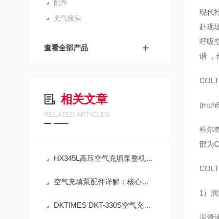
配件
现代
充气接头
赴现
呼吸
查看全部产品
谐 ，
COL
相关文章
(mc
RELATED ARTICLES
科尔
部为
HX345L高压空气充填泵整机及配套配件销售与标准化应用技术解析
COL
空气充填泵配件详解：核心部件的功能、选型与维护
1）
DKTIMES DKT-330S空气充填泵规范使用与精细化维保技术指南
润滑