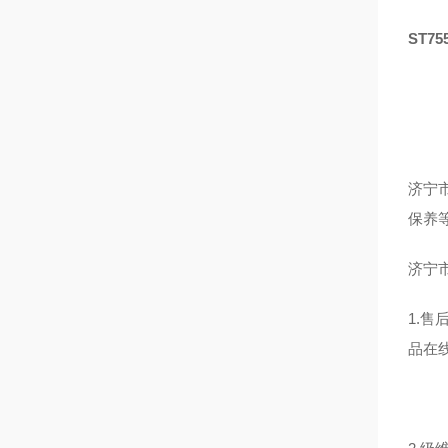
ST7
济宁
保养
济宁
1.
品在