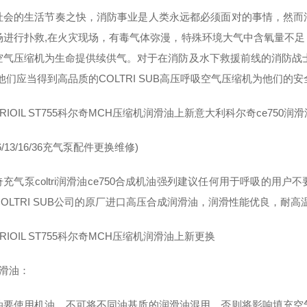
社会的生活节奏之快，消防事业是人类永远都必须面对的事情，然而
场进行扑救,在火灾现场，有毒气体弥漫，特殊环境大气中含氧量不
空气压缩机为生命提供续供气。对于在消防及水下救援前线的消防战
他们应当得到高品质的COLTRI SUB高压呼吸空气压缩机为他们的安全提供 
TRIOIL ST755科尔奇MCH压缩机润滑油上新意大利科尔奇ce750润滑
h6/13/16/36充气泵配件更换维修)
奇充气泵coltri润滑油ce750合成机油强列建议任何用于呼吸的
COLTRI SUB公司的原厂进口高压合成润滑油，润滑性能优良，耐高
TRIOIL ST755科尔奇MCH压缩机润滑油上新更换
润滑油：
油要使用机油，不可将不同油基质的润滑油混用，否则将影响填充空