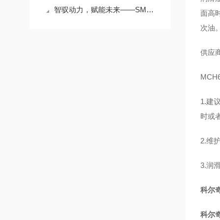
智驭动力，赋能未来——SMART空气压缩机的技术革新之路
面高
次油
供应
MCH
1.
时或
2.
3.
科尔
科尔