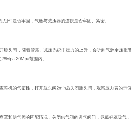
气瓶组件是否牢固，气瓶与减压器的连接是否牢固、紧密。
打开瓶头阀，随着管路、减压系统中压力的上升，会听到气源余压报
28Mpa-30Mpa范围内。
查整机的气密性，打开瓶头阀2min后关闭瓶头阀，观察压力表的示值1
检查罩和供气阀的匹配情况，关闭供气阀的进气阀门，佩戴好罩吸气