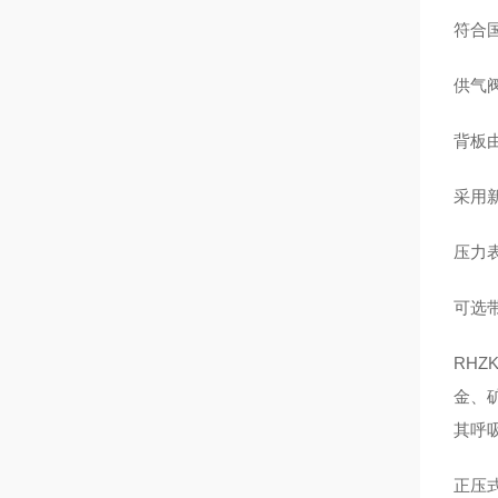
符合国
供气
背板
采用
压力
可选
RH
金、
其呼
正压