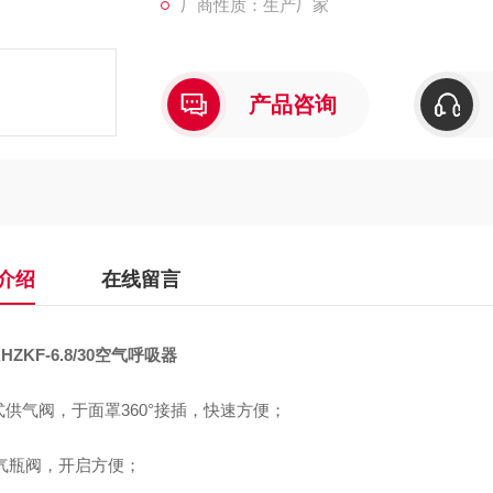
厂商性质：生产厂家
气瓶绑带双重搭扣设计，安装气瓶快速简单；
肩带、腰带、腰垫及气瓶绑带选用阻燃聚酯材
产品咨询
减压系统；
具有缓冲结构设计的减压阀固定机构，有效分
大视野面罩，五点式头带设计，快速收紧；
介绍
在线留言
大视野镜片，达到欧洲光学品质，能抵抗800
HZKF-6.8/30空气呼吸器
式供气阀，于面罩360°接插，快速方便；
型气瓶阀，开启方便；