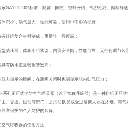
家GA124-2004标准，防雾、防眩、视野开阔、气密性好、佩戴舒
阀体积小，供气量大，性能可靠，使用中不影响视野；
由碳纤维复合材料制成，重量轻、强度高；
新型减压器，体积小巧紧凑，内置安全阀，性能可靠，无任何调节装
表具有防水重量轻报警宏亮；
带压力显示的瓶阀，在瓶阀关闭时也能显示瓶内贮气压力；
ZKF系列正压式消防空气呼吸器（以下简称呼吸器）是一种自给正压
矿山、交通、国防等部门，是消防队员或受过培训人员在浓烟、毒气
吸器官保护的个人防护的装备。
式空气呼吸器的使用方法