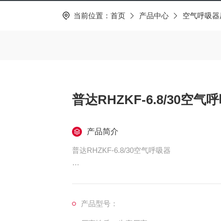
当前位置：
首页
产品中心
空气呼吸器
普达RHZKF-6.8/30空气
产品简介
普达RHZKF-6.8/30空气呼吸器
手握式供气阀，于面罩360°接插，快速方便；
YL型气瓶阀，开启方便；
产品型号：