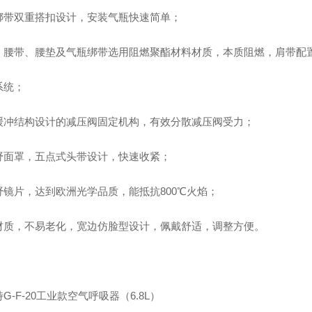
绑带双重搭扣设计，安装气瓶快速简单；
、腰带、腰垫及气瓶绑带选用阻燃聚酯材料材质，本质阻燃，肩带配
系统；
缓冲结构设计的减压阀固定机构，有效分散减压阀受力；
野面罩，五点式头带设计，快速收紧；
野镜片，达到欧洲光学品质，能抵抗800℃火焰；
材质，不易老化，宽边仿脸型设计，佩戴舒适，调整方便。
G-F-20工业款空气呼吸器（6.8L）