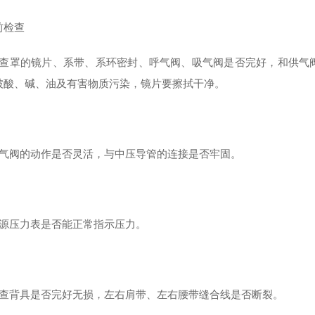
前检查
检查罩的镜片、系带、系环密封、呼气阀、吸气阀是否完好，和供气
被酸、碱、油及有害物质污染，镜片要擦拭干净。
供气阀的动作是否灵活，与中压导管的连接是否牢固。
气源压力表是否能正常指示压力。
检查背具是否完好无损，左右肩带、左右腰带缝合线是否断裂。