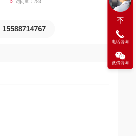
访问量：783
料材质，本质阻燃，肩带配置反光条；
15588714767
电话咨询
散减压阀受力；
微信咨询