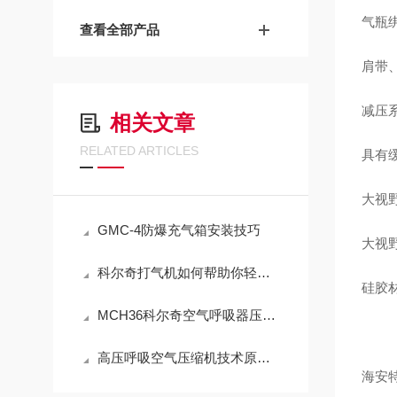
气瓶
查看全部产品
肩带
减压
相关文章
RELATED ARTICLES
具有
大视
GMC-4防爆充气箱安装技巧
大视
科尔奇打气机如何帮助你轻松解决胎压问题
硅胶
MCH36科尔奇空气呼吸器压缩机使用方法指导
高压呼吸空气压缩机技术原理：从气体定律到精密压缩的跨越
海安特