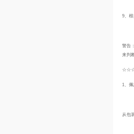
9、
警告
来判
☆☆
1、
从包