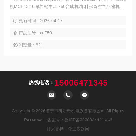
机MCH13/16保养配件CE750合成机油 科尔奇空气压缩机MC
H6/13/16/36的保养首先注意的就是ce750润滑油的更换,压缩
更新时间：2026-04-17
机在磨合期间，工作25小时后必须次更换润滑油，以后每50小
时更换一次，如果机器长时间不使用，应每三个月试运转一下
产品型号：ce750
浏览量：821
15006471345
热线电话：
Copyright © 2026济宁市科尔奇机电设备有限公司 All Rights
Reserved 备案号：
鲁ICP备2020044441号-3
技术支持：
化工仪器网