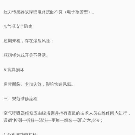
压力传感器故障或电路接触不良（电子报警型）。
4.气瓶安全隐患
超期未检，存在爆裂风险；
瓶阀锈蚀或开关不灵活。
5.背具损坏
肩带断裂、卡扣失效，影响快速佩戴。
三、规范维修流程
空气呼吸器维修应由经培训并持有资质的技术人员在维修间内进行，
遵循“检测—拆解—清洗—更换—组装—测试”六步法：
1.外观与功能初检