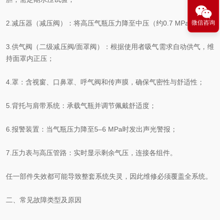
微信咨询
2.减压器（减压阀）：将高压气瓶压力降至中压（约0.7 MPa）；
3.供气阀（二级减压阀/面罩阀）：根据使用者吸气需求自动供气，维
持面罩内正压；
4.罩：含视窗、口鼻罩、呼气阀和传声膜，确保气密性与舒适性；
5.背托与肩带系统：承载气瓶并调节佩戴舒适度；
6.报警装置：当气瓶压力降至5–6 MPa时发出声光警报；
7.压力表与高压管路：实时显示剩余气压，连接各组件。
任一部件失效都可能导致整套系统失灵，因此维修必须覆盖全系统。
二、常见故障类型及原因