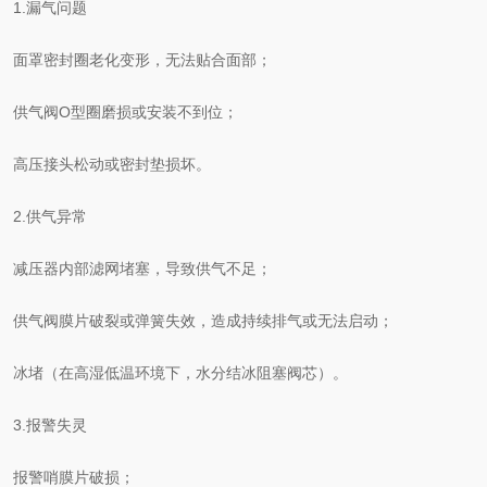
1.漏气问题
面罩密封圈老化变形，无法贴合面部；
供气阀O型圈磨损或安装不到位；
高压接头松动或密封垫损坏。
2.供气异常
减压器内部滤网堵塞，导致供气不足；
供气阀膜片破裂或弹簧失效，造成持续排气或无法启动；
冰堵（在高湿低温环境下，水分结冰阻塞阀芯）。
3.报警失灵
报警哨膜片破损；