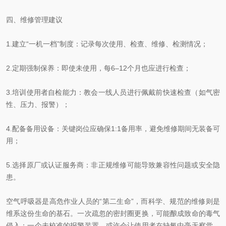
四、维修管理建议
1.建立“一机一档”制度：记录每次使用、检查、维修、检测情况；
2.定期强制保养：即使未使用，每6–12个月也应进行检查；
3.培训使用者自检能力：教会一线人员进行佩戴前快速检查（如气密
性、压力、报警）；
4.配备备用设备：关键岗位应确保1:1备用率，避免维修期间无装备可
用；
5.选择原厂或认证服务商：非正规维修可能导致兼容性问题或安全隐
患。
空气呼吸器是高危作业人员的“第二生命”，而科学、规范的维修则是
维系这份生命的基石。一次疏忽的密封圈更换，可能酿成致命的毒气
侵入；一个未校准的报警装置，或许会让使用者在缺氧中毫无察觉。