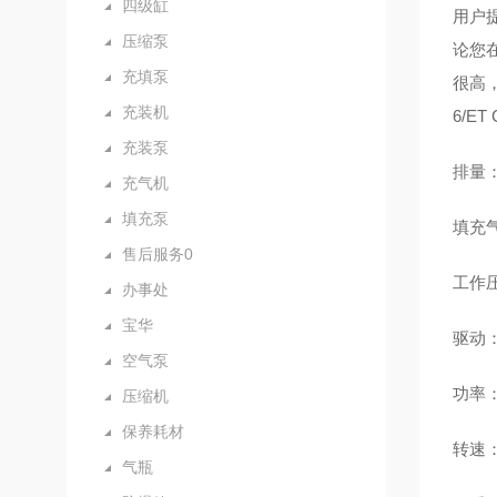
四级缸
用户
压缩泵
论您
充填泵
很高
充装机
6/ET
充装泵
排量：4
充气机
填充泵
填充气
售后服务0
工作压力
办事处
宝华
驱动
空气泵
功率：2
压缩机
保养耗材
转速：2
气瓶