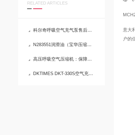
RELATED ARTICLES
MCH
意大利
科尔奇呼吸空气充气泵售后服务指南
户的
N283551润滑油（宝华压缩机机油）成分介绍
高压呼吸空气压缩机：保障生命安全的幕后英雄
DKTIMES DKT-330S空气充填泵规范使用与精细化维保技术指南