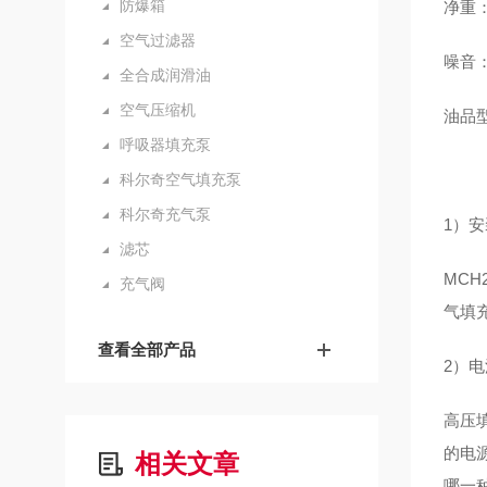
防爆箱
净重：
空气过滤器
噪音：
全合成润滑油
空气压缩机
油品型号：
呼吸器填充泵
科尔奇空气填充泵
科尔奇充气泵
1）
滤芯
MC
充气阀
气填
查看全部产品
2）
高压
的电
相关文章
哪一