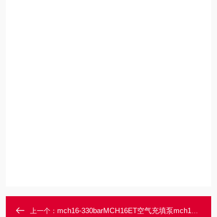
mch16-330barMCH16ET空气充填泵mch16-ET
上一个：