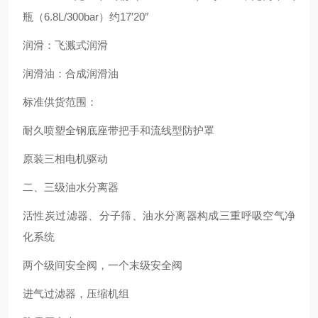
瓶（6.8L/300bar）约17′20″
润滑：飞溅式润滑
润滑油：合成润滑油
标准供货范围：
耐久喷塑全钢底座带把手和流线型防护罩
原装三相电机驱动
二、三级油水分离器
活性炭过滤器、分子筛、油水分离器构成三重呼吸空气净
化系统
两个级间安全阀，一个末级安全阀
进气过滤器，压缩机组