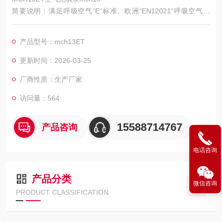
简要说明：满足呼吸空气“E“标准、欧洲“EN12021“呼吸空气标
准，COLTRI的升级产品，三相电机驱动，动力强，充气速度
快，移动方便，可选自动控制功能。耐久喷塑全钢底座带把手，
产品型号：mch13ET
压缩机护罩采用流线型设计，油水分离器、活性炭、分子筛构成
三重呼吸空气净化系统，风冷，三级，三缸，全不锈钢中间和末
更新时间：2026-03-25
级冷却器
厂商性质：生产厂家
访问量：564
15588714767
产品咨询
电话咨询
产品分类
微信咨询
PRODUCT CLASSIFICATION