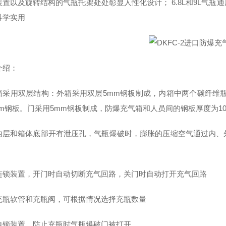
装置以及旋转结构的气瓶托架处处彰显人性化设计； 6.8L和9L气
科学实用
介绍：
箱采用双层结构：外箱采用双层5mm钢板制成，内箱中两个碳纤维
mm钢板。门采用5mm钢板制成，防爆充气箱和人员间的钢板厚度为10
内层和箱体底部开有泄压孔，气瓶爆破时，膨胀的压缩空气通过内、
连锁装置，开门时自动切断充气回路，关门时自动打开充气回路
充瓶软管和充瓶阀，可根据情况选择充瓶数量
自锁装置，防止充瓶时气瓶爆破门被打开