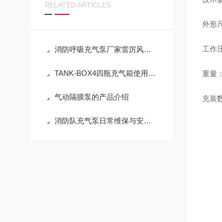
RELATED ARTICLES
外形尺
工作压
消防呼吸充气泵厂家雷厉风行闪现：呼吸器充气泵维保机构
TANK-BOX4四瓶充气箱使用技巧
重量：
气动隔膜泵的产品介绍
充装数
消防队充气泵日常维保与安全操作全攻略