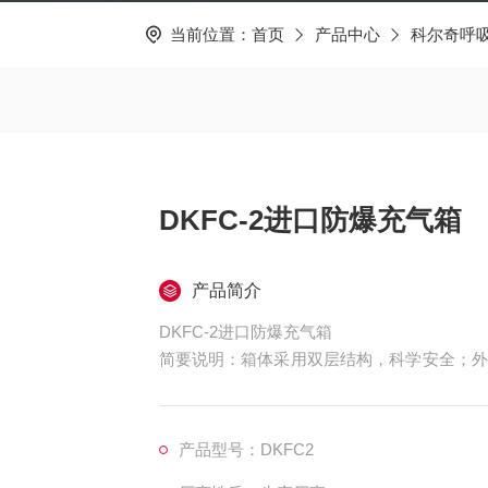
当前位置：
首页
产品中心
科尔奇呼
DKFC-2进口防爆充气箱
产品简介
DKFC-2进口防爆充气箱
简要说明：箱体采用双层结构，科学安全；外
员不受伤害；开门连锁、关门自锁装置以及旋转
瓶通用设计、节流阀及减压阀的布置更使得操
产品型号：DKFC2