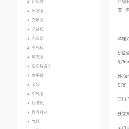
自锁
四级缸
便，
压缩泵
充填泵
充装机
充装泵
详细
充气机
防爆
填充泵
用3
售后服务0
办事处
外箱
宝华
伤害
空气泵
开门
压缩机
保养耗材
独立
气瓶
关门