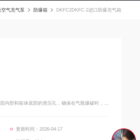
吸空气充气泵
防爆箱
DKFC2DKFC-2进口防爆充气箱
层内部和箱体底部的泄压孔，确保在气瓶爆破时，人
结构的气瓶托架处处彰显人性化设计； 6.8L和9L气
作起来安全方便，科学实用
更新时间：2026-04-17