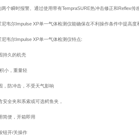
两个瞬时报警。通过使用带有TempraSURE热冲击修正和Reflex传感器
尼韦尔Impulse XP单一气体检测仪能确保在不利操作条件中提高
尼韦尔Impulse XP单一气体检测仪特点:
坚固持久的机壳
体积小，重量轻
坚固，防冲击，不受天气影响
包含安全夹和系索或可选鳄鱼夹，
使用简便，开箱即用
按钮开/关操作