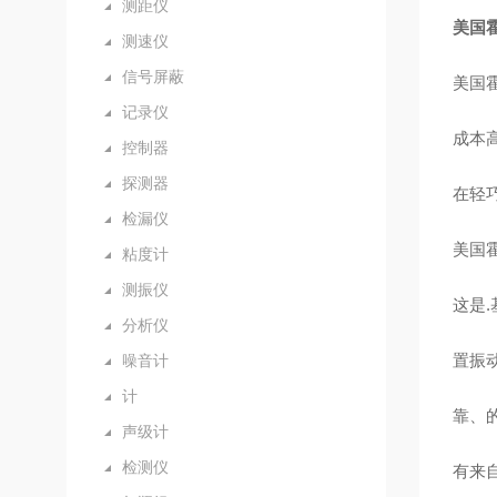
测距仪
美国霍
测速仪
信号屏蔽
美国霍
记录仪
成本
控制器
探测器
在轻
检漏仪
美国
粘度计
测振仪
这是
分析仪
置振
噪音计
计
靠、
声级计
检测仪
有来自