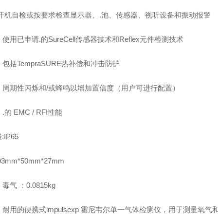
:开机自检或按要求检查显示器、.池、传感器、视听设备和振动报警
使用已申请.的SureCell传感器技术和Reflex元件检测技术
包括TempraSURE热补偿和冲击防护
：周期性闪烁和/或蜂鸣以增加置信度（用户可进行配置）
的 EMC / RFI性能
:IP65
93mm*50mm*27mm
毒气 ：0.0815kg
耐用的便携式impulsexp 霍尼韦尔单一气体检测仪，用于测量氧