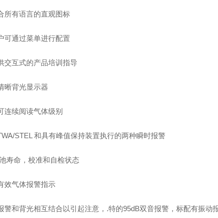
适合所有语言的直观图标
用户可通过菜单进行配置
提供交互式的产品培训指导
高清晰背光显示器
:可连续阅读气体级别
TWA/STEL 和具有峰值保持装置执行的两种瞬时报警
:.池寿命，校准和自检状态
:有效气体报警指示
:报警和背光相互结合以引起注意，.特的95dB双音报警，标配有振动