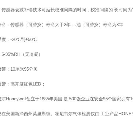
：传感器衰减补偿技术可延长校准间隔的时间，校准间隔的.长时间为1
寿命：传感器（可替换）寿命大于2年；.池（可替换）寿命为3年
度：-20℃到+50℃
5-95%RH（无冷凝）
警：10厘米95分贝
报警：高亮度红色LED；
尔Honeywell创立于1885年美国,是.500强企业在安全95个国家拥有
设在美国新泽西州莫里斯镇。霍尼韦尔气体检测仪由.工业产品HONEY