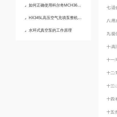
如何正确使用科尔奇MCH36充气泵来确保安全
七:
HX345L高压空气充填泵整机及配套配件销售与标准化应用技术解析
八:
水环式真空泵的工作原理
九:
十:
十一
十二:
十三
十四
十五