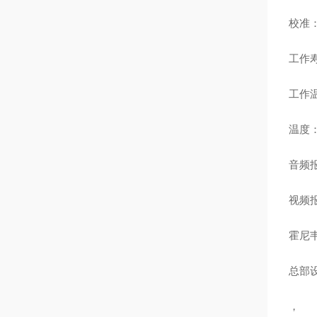
校准
工作
工作温
温度：
音频报
视频
霍尼韦
总部
，