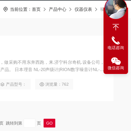
当前位置：
首页
产品中心
仪器仪表
噪音计
电话咨询
器，做采购不用东奔西跑，来.济宁科尔奇机.设备公司，
微信咨询
字噪音计NL-20
NL20已停产（型号NL-42，这里） 日本RION理音噪音计NL-20
产品型号：
浏览量：762
 末页 跳转到第
页