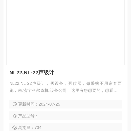
NL22,NL-22声级计
NL22,NL-22声级计，买设备，买仪器，做采购不用东奔西
跑，来.济宁科尔奇机.设备公司，这里有您想要的，想看的，
满意的产品。 日本理音（RION）公司生产的该仪器重300
更新时间：2024-07-25
克，可测Lp、Leq、Le、Lmax、Lmin、Lx、Lpeak、Lcpea
k、Lceq、Ltm5等参数，能进行1/1与1/3倍频程分析，根据需
产品型号：
要，可以同时测量及显示几个感兴趣的参数，使用内存卡，可
大
浏览量：734