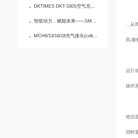
DKTIMES DKT-330S空气充填泵规范使用与精细化维保技术指南
智驭动力，赋能未来——SMART空气压缩机的技术革新之路
，从
MCH6/13/16/18充气接头(coltrisub压缩机)安装技巧
四.
运行成
操作
他仪
同时