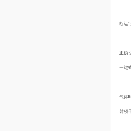
断运行
正确
一键
气体
射频干