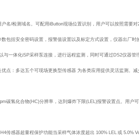
户名/检测域名。可配用iButton现场位置识别，用户可以按照需要对
参数包括安全密码设置，报警值设置以及标定方式设置，仪器出厂时
X可以与一体化iSP采样泵连接，进行远程监测，同时可通过DS2仪器
及优点：多达五个可现场更换型传感器 为各类应用提供灵活监测。减
ppm碳氢化合物(HC)分辨率，达到爆炸下限(LEL)报警设置点。用
/CH4传感器超量程保护功能当采样气体浓度超出 100% LEL 或 5.0% Vo