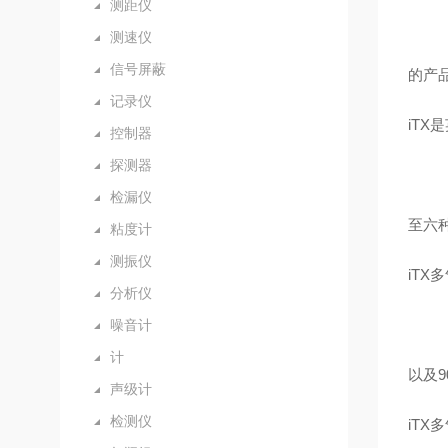
测距仪
测速仪
信号屏蔽
的产
记录仪
iT
控制器
探测器
检漏仪
至六
粘度计
测振仪
iT
分析仪
噪音计
计
以及
声级计
检测仪
iTX