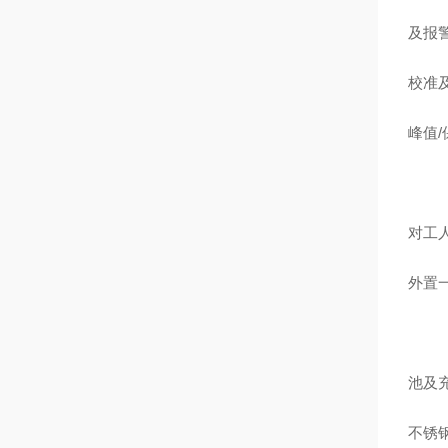
及报
校准
峰值
对工
外置
池及充
不锈