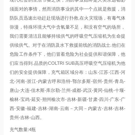
须面对的事情，然而消防事业的其中一个点就是救援，消
防队员迅速出动赶赴现场进行扑救,在火灾现场，有毒气体
弥漫，特殊环境大气中含氧量不足，和没有空气的场所，
我们需要清洁且能够持续供气的呼吸空气压缩机为生命提
供续供气。对于在消防及水下救援前线的消防战士.他们在
危险工作条件下，他们冒着危险为社会提供和谐保障，他
们应当得到.品质的COLTRI SUB高压呼吸空气压缩机为他
们的安全提供保障，充气箱区域分布：山东-江苏-江西-河
北-河南-浙江-内蒙古呼和浩特-鄂尔多斯-宿州-贵州-青岛-
唐山-大连-佳木斯-库尔勒-兰州-成都-武汉-黄冈-仙桃-十堰-
榆林-宝鸡-延安-朔州榆次市-吉林-新疆-甘肃-四川-广东-广
西-安徽-福建-吉林-湖南-云南－大同－内蒙古-吉林-吉林-
贵州-吉林-山西。
充气数量:4瓶