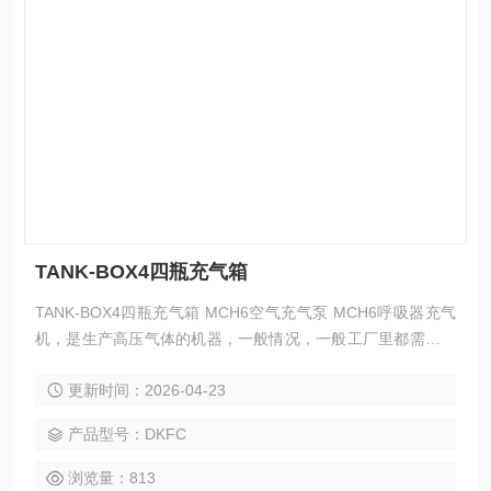
TANK-BOX4四瓶充气箱
TANK-BOX4四瓶充气箱 MCH6空气充气泵 MCH6呼吸器充气
机，是生产高压气体的机器，一般情况，一般工厂里都需要，
主要是用作于生产设备的动力，所以属于动力设备。还有很多
更新时间：2026-04-23
生活中也有需要空压机的情况，比如轮胎打气，游乐场的升降
等都需要空压机的动力。我公司售后也很*，不管是上门保养还
产品型号：DKFC
是维修，目前售后体系较为成熟，这样为客户购买解决了后顾
之忧。
浏览量：813