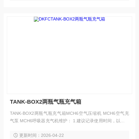
TANK-BOX2两瓶气瓶充气箱
TANK-BOX2两瓶气瓶充气箱MCH6空气压缩机 MCH6空气充
气泵 MCH6呼吸器充气机维护： 1.建议记录使用时间，以便及
时更换滤芯。建议将所有的维护工作都记录备案，包括维护时
更新时间：2026-04-22
间和维护内容，一般累计使用50个小时或者半年时间更换。