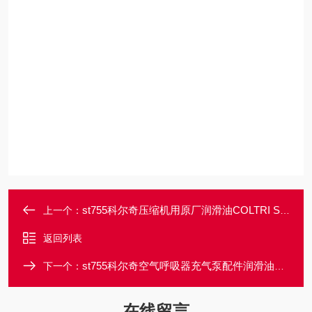
st755科尔奇压缩机用原厂润滑油COLTRI ST755
上一个：
返回列表
st755科尔奇空气呼吸器充气泵配件润滑油ST755
下一个：
在线留言