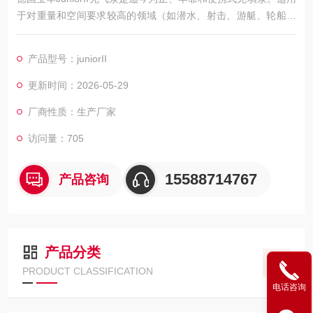
于对重量和空间要求较高的领域（如潜水、射击、游艇、轮船、
消防车）的理想选择，空气呼吸器充气泵经济的运行费用,简易的
维护、维修，意大利科尔奇充气泵将长年为您提供更高质量的压
产品型号：juniorII
缩空气。德国宝华进口品牌，返修率低，价格适中，是正压式空
气呼吸器充气经典产品
更新时间：2026-05-29
宝华junior ii空压机
厂商性质：生产厂家
访问量：705
15588714767
产品咨询
产品分类
PRODUCT CLASSIFICATION
电话咨询