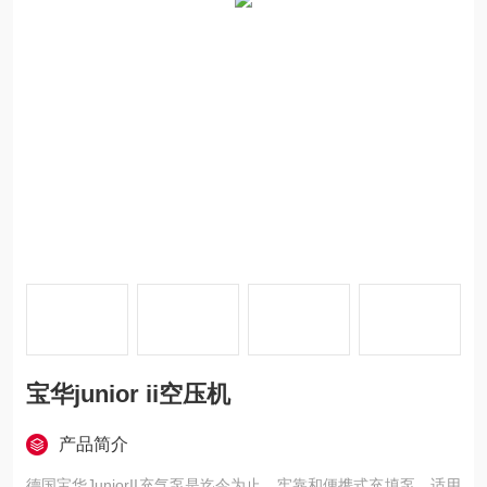
宝华junior ii空压机
产品简介
德国宝华JuniorII充气泵是迄今为止、牢靠和便携式充填泵。适用