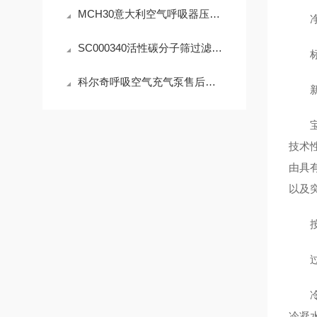
MCH30意大利空气呼吸器压缩机安装事项
净重
SC000340活性碳分子筛过滤器成分介绍
标配一
科尔奇呼吸空气充气泵售后服务指南
新型
宝华
技术
由具
以及突
按照呼
过滤
冷凝
冷凝