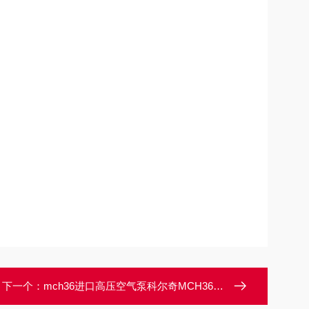
下一个：
mch36进口高压空气泵科尔奇MCH36排量650L填充泵