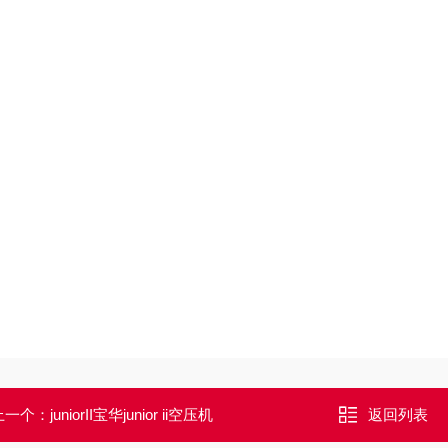
上一个：
juniorII宝华junior ii空压机
返回列表