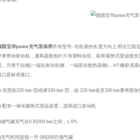
德国宝华junior充气泵保养
所有型号: 在机座的长度方向上用法兰固
带来带动发动机，通风器散热叶片有塑料涂层，装有吸附式望远镜支
，方便于拉拽(一端在发动机侧，一端是在散热器侧)，4个橡胶底座(橡胶
接口是标准接口。
货按225-bar-型或者330-bar-型，由 225 bar改至330 bar要有附
 配有一体化吸附式望远装置，选用进口发动机
气罐充气在0 到200 bar之间，± 5%
充气时间是指一升 0到200巴储气罐