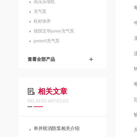
高压压缩机
每一
充气泵
耗材保养
中国
德国宝华junior充气泵
主要
juniorII充气泵
流量：
查看全部产品
转速：
电机
相关文章
过滤系
RELATED ARTICLES
较好高
串并联消防泵相关介绍
尺寸：