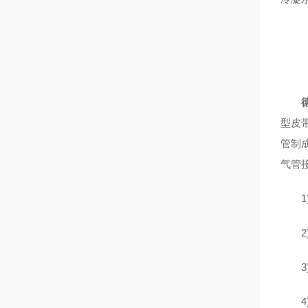
型皮
管制成
气管
1) 供
2)
3)储
4)