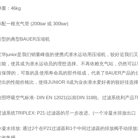
：46kg
根充气管 (200bar 或 300bar)
的典型BAUER压缩机
junior是我们销量峰值的便携式潜水运动用压缩机，较好近我们又成
性能，使其成为潜水运动员的理想选择。不再依赖充气站，仍然可以
有保障的，可靠的及使用寿命高的部件组成，代表了BAUER产品
出的性能价格比，使得JUNIOR II成为业余潜水爱好者的较好佳选
吸空气标准- DIN EN 12021(以前DIN 3188)。过滤系统利产
系统TRIPLEX: P21-过滤器的尽一步改进。(一个冷凝水排放
水排放: 通过2个在P21过滤器和1个中间过滤器的排放阀手动排
水收集桶。