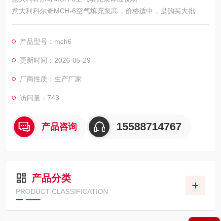
意大利科尔奇MCH-6空气填充泵高，价格适中，是购买大批量空
气呼吸器客户进行压缩空气填充的。MCH-6系列产品由意大利科
尔奇公司生产，产品从意大利原厂进口，不是国内组装和仿制的
产品型号：mch6
产品。主要用于空气呼吸器气瓶的充气（充填）。产品质量好，
产品压缩的空气品质高，符合欧洲高标准-EN12021标准。
更新时间：2026-05-29
厂商性质：生产厂家
访问量：743
15588714767
产品咨询
产品分类
PRODUCT CLASSIFICATION